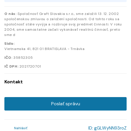
O nás:
Spoločnosť Graft Slovakia s.r.o., sme založili 13. 12. 2002
spoločenskou zmluvou o založení spoločnosti. Od tohto roku sa
spoločnosť stále vyvýja a rozširuje svoj predmet činnosti. V roku
2004, sme samostatne začali vykonávať realitnú činnosť, preto
sme d
Sídlo:
Vietnamska
41
,
821 01
BRATISLAVA - Trnávka
IČO:
35852305
IČ DPH:
2021720701
Kontakt
Poslať správu
ID:
gGLWyNN93roZ
Nahlásiť