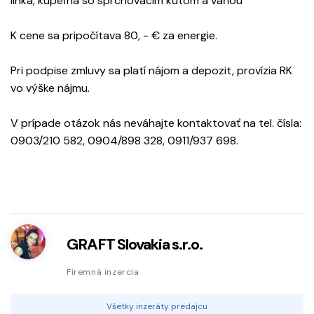
linka, kúpeľna so sprchovacím kútom a vaňou
K cene sa pripočítava 80, - € za energie.
Pri podpise zmluvy sa platí nájom a depozit, provízia RK
vo výške nájmu.
V prípade otázok nás neváhajte kontaktovať na tel. čísla:
0903/210 582, 0904/898 328, 0911/937 698.
GRAFT Slovakia s.r.o.
Firemná inzercia
Všetky inzeráty predajcu