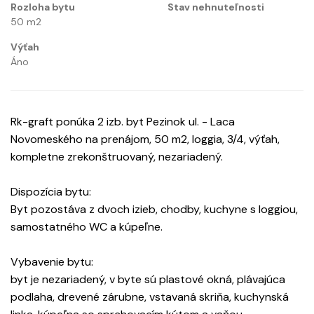
Rozloha bytu
Stav nehnuteľnosti
50
m2
Výťah
Áno
Rk-graft ponúka 2 izb. byt Pezinok ul. - Laca
Novomeského na prenájom, 50 m2, loggia, 3/4, výťah,
kompletne zrekonštruovaný, nezariadený.
Dispozícia bytu:
Byt pozostáva z dvoch izieb, chodby, kuchyne s loggiou,
samostatného WC a kúpeľne.
Vybavenie bytu:
byt je nezariadený, v byte sú plastové okná, plávajúca
podlaha, drevené zárubne, vstavaná skriňa, kuchynská