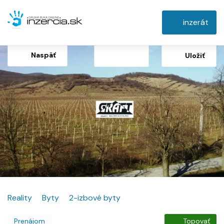
inzerát
Naspäť
Uložiť
Reality
Byty
2-izbové byty
Prenájom
Topovať