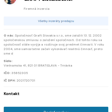
Firemná inzercia
Všetky inzeráty predajcu
O nás:
Spoločnosť Graft Slovakia s.r.o., sme založili 13. 12. 2002
spoločenskou zmluvou o založení spoločnosti. Od tohto roku sa
spoločnosť stále vyvýja a rozširuje svoj predmet činnosti. V roku
2004, sme samostatne začali vykonávať realitnú činnosť, preto
sme d
Sídlo:
Vietnamska
41
,
821 01
BRATISLAVA - Trnávka
IČO:
35852305
IČ DPH:
2021720701
Kontakt