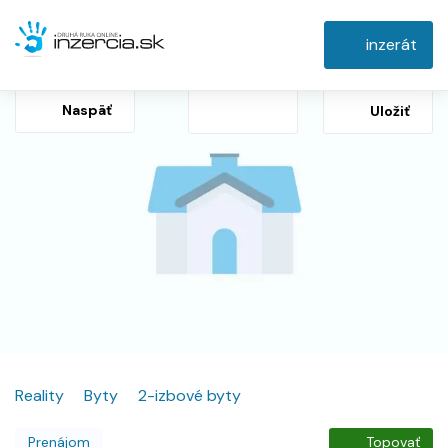
inzerát
Naspäť
Uložiť
Reality
Byty
2-izbové byty
Prenájom
Topovať