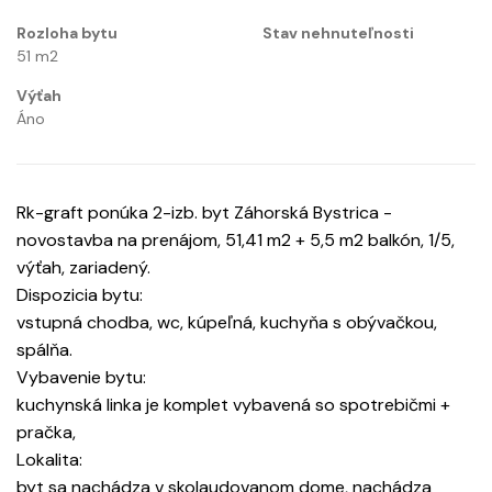
Rozloha bytu
Stav nehnuteľnosti
51
m2
Výťah
Áno
Rk-graft ponúka 2-izb. byt Záhorská Bystrica -
novostavba na prenájom, 51,41 m2 + 5,5 m2 balkón, 1/5,
výťah, zariadený.
Dispozicia bytu:
vstupná chodba, wc, kúpeľná, kuchyňa s obývačkou,
spálňa.
Vybavenie bytu:
kuchynská linka je komplet vybavená so spotrebičmi +
pračka,
Lokalita:
byt sa nachádza v skolaudovanom dome, nachádza