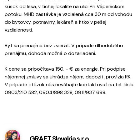
kúsok od lesa, v tichej lokalite na ulici Pri Vápenickom
potoku. MHD zastávka je vzdialená cca 30 m od vchodu
do bytovky, potraviny, lekáreň a fitko v pešej
vzdialenosti.
Byt sa prenajíma bez zvierat. V prípade dlhodobého
prenájmu, dohoda možná o dozariadení.
K cene sa pripočítava 150, - € za energie. Pri podpise
nájomnej zmluvy sa uhrádza nájom, depozit, provízia RK.
V prípade otázok nás neváhajte kontaktovať na tel. čísla:
0903/210 582, 0904/898 328, 0911/937 698.
GRAFT Slovakia s.r.o.