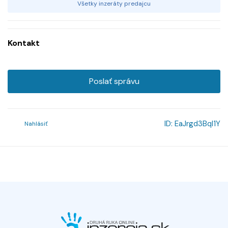
Všetky inzeráty predajcu
Kontakt
Poslať správu
ID:
EaJrgd3Bql1Y
Nahlásiť