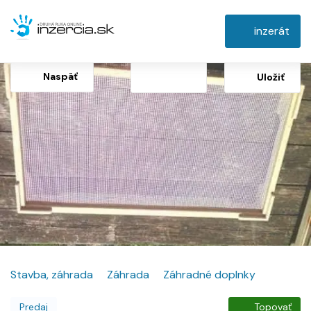
inzerát
Naspäť
Uložiť
Stavba, záhrada
Záhrada
Záhradné doplnky
Predaj
Topovať