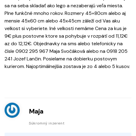
sa na seba skladať ako lego a nezaberajú veľa miesta.
Plne funkčné mnoho rokov. Rozmery 45×80cm alebo aj
mensie 45x60 cm alebo 45x45cm záleží od Vas aku
velkost si vyberiete. Iné velkosti nemáme Cena za kus je
9€ plus postovne ktore sa pohybuje v rozpätí od 11,12€
az do 12,12€. Objednavky na sms alebo telefonicky na
čísle 0902 295 967 Maja Svočáková alebo na 0918 205
241 Jozef Lančin. Posielame na dobierku postovym
kurierom. Najoptimálnejšia zostava je zo 4 alebo 5 kusov.
Maja
Súkromný inzerent