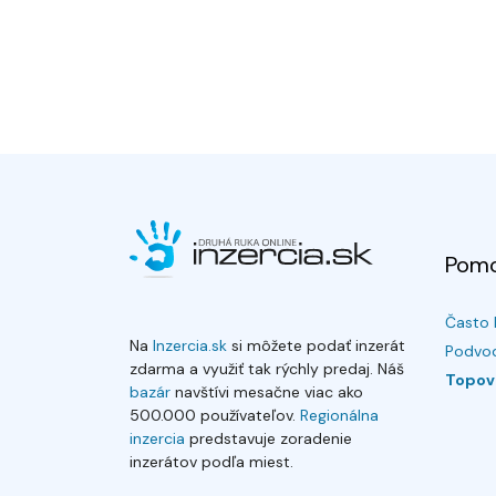
Pom
Často 
Na
Inzercia.sk
si môžete podať inzerát
Podvod
zdarma a využiť tak rýchly predaj. Náš
Topov
bazár
navštívi mesačne viac ako
500.000 používateľov.
Regionálna
inzercia
predstavuje zoradenie
inzerátov podľa miest.