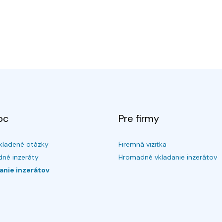
oc
Pre firmy
kladené otázky
Firemná vizitka
né inzeráty
Hromadné vkladanie inzerátov
anie inzerátov