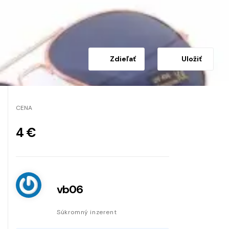
Zdieľať
Uložiť
CENA
4 €
vb06
Súkromný inzerent