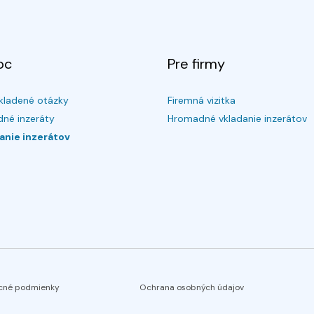
oc
Pre firmy
kladené otázky
Firemná vizitka
né inzeráty
Hromadné vkladanie inzerátov
anie inzerátov
cné podmienky
Ochrana osobných údajov