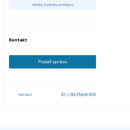
Všetky inzeráty predajcu
Kontakt
Poslať správu
ID:
L3BrZNp8rA5K
Nahlásiť