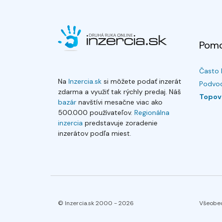
Pom
Často 
Na
Inzercia.sk
si môžete podať inzerát
Podvod
zdarma a využiť tak rýchly predaj. Náš
Topov
bazár
navštívi mesačne viac ako
500.000 používateľov.
Regionálna
inzercia
predstavuje zoradenie
inzerátov podľa miest.
© Inzercia.sk 2000 -
2026
Všeobe