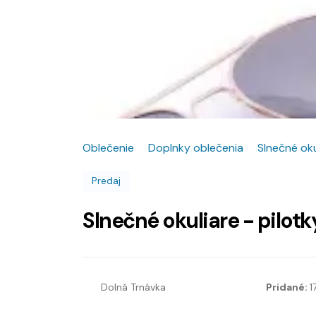
Oblečenie
Doplnky oblečenia
Slnečné oku
Predaj
Slnečné okuliare - pilotk
Dolná Trnávka
Pridané:
1