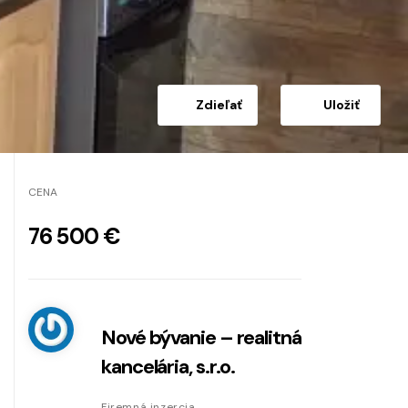
Zdieľať
Uložiť
CENA
76 500 €
Nové bývanie – realitná
kancelária, s.r.o.
Firemná inzercia