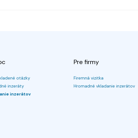
oc
Pre firmy
kladené otázky
Firemná vizitka
né inzeráty
Hromadné vkladanie inzerátov
anie inzerátov