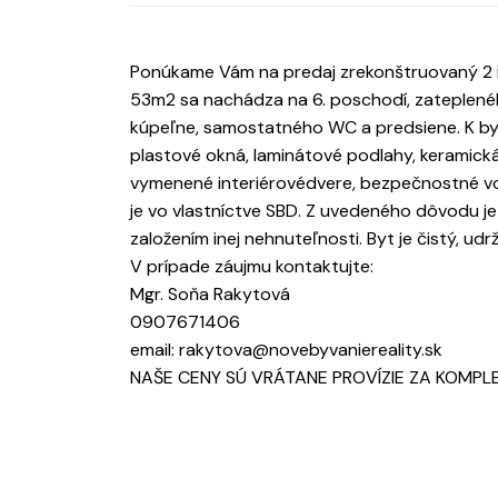
Ponúkame Vám na predaj zrekonštruovaný 2 iz
53m2 sa nachádza na 6. poschodí, zateplené
kúpeľne, samostatného WC a predsiene. K byt
plastové okná, laminátové podlahy, keramická
vymenené interiérovédvere, bezpečnostné vch
je vo vlastníctve SBD. Z uvedeného dôvodu je
založením inej nehnuteľnosti. Byt je čistý, 
V prípade záujmu kontaktujte:
Mgr. Soňa Rakytová
0907671406
email: rakytova@novebyvaniereality.sk
NAŠE CENY SÚ VRÁTANE PROVÍZIE ZA KOMPL