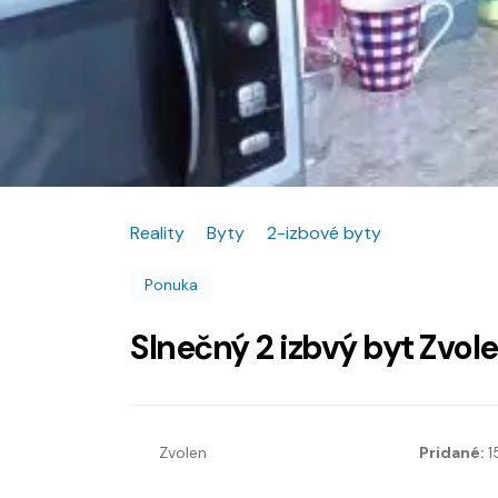
Reality
Byty
2-izbové byty
Ponuka
Slnečný 2 izbvý byt Zvol
Zvolen
Pridané:
1