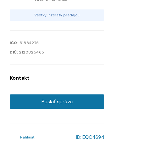
Všetky inzeráty predajcu
IČO:
51884275
DIČ:
2120825465
Kontakt
Poslať správu
ID:
EQC4694
Nahlásiť