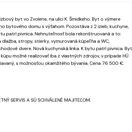
bový byt vo Zvolene, na ulici K. Šmidkeho. Byt o výmere
ho bytového domu s výťahom. Pozostáva z 2 izieb, kuchyne,
u patrí pivnica. Nehnuteľnosť bola rekonštruovaná a to:
 dlažba, stropy, stierky, vymurovaná kúpeľňa a WC,
odové dvere. Nová kuchynská linka. K bytu patrí pivnica. Byt
 kúpu možné realizovať iba z vlastných zdrojov, v prípade HÚ
udržiavaný, s možnosťou okamžitého bývania. Cena 76 500 €.
ETNÝ SERVIS A SÚ SCHVÁLENÉ MAJITEĽOM.