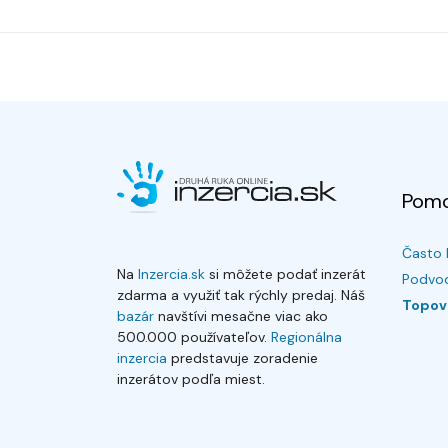
Pom
Často 
Na
Inzercia.sk
si môžete podať inzerát
Podvod
zdarma a využiť tak rýchly predaj. Náš
Topov
bazár
navštívi mesačne viac ako
500.000 používateľov.
Regionálna
inzercia
predstavuje zoradenie
inzerátov podľa miest.