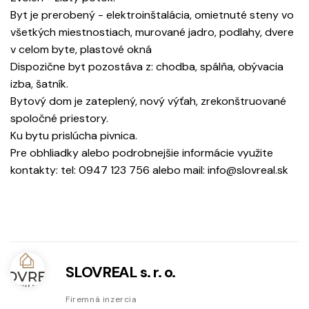
Byt je prerobený - elektroinštalácia, omietnuté steny vo
všetkých miestnostiach, murované jadro, podlahy, dvere
v celom byte, plastové okná
Dispozične byt pozostáva z: chodba, spálňa, obývacia
izba, šatník.
Bytový dom je zateplený, nový výťah, zrekonštruované
spoločné priestory.
Ku bytu prislúcha pivnica.
Pre obhliadky alebo podrobnejšie informácie využite
kontakty: tel: 0947 123 756 alebo mail: info@slovreal.sk
SLOVREAL s. r. o.
Firemná inzercia