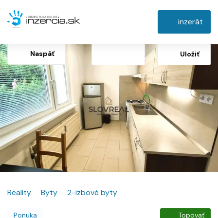
inzerát
Naspäť
Uložiť
Reality
Byty
2-izbové byty
Ponuka
Topovať