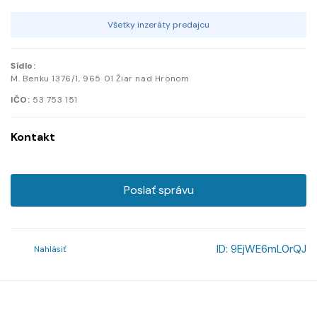
Všetky inzeráty predajcu
Sídlo:
M. Benku
1376/1
,
965 01
Žiar nad Hronom
IČO:
53 753 151
Kontakt
Poslať správu
ID:
9EjWE6mL0rQJ
Nahlásiť