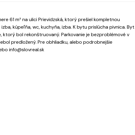
re 61 m² na ulici Prievidzská, ktorý prešiel kompletnou
 izba, kúpeľňa, wc, kuchyňa, izba. K bytu prislúcha pivnica. Byt
 ktorý bol rekonštruovaný. Parkovanie je bezproblémové v
nebol predložený. Pre obhliadku, alebo podrobnejšie
ebo info@slovreal.sk