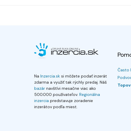
Pom
Často 
Na
Inzercia.sk
si môžete podať inzerát
Podvod
zdarma a využiť tak rýchly predaj. Náš
Topov
bazár
navštívi mesačne viac ako
500.000 používateľov.
Regionálna
inzercia
predstavuje zoradenie
inzerátov podľa miest.