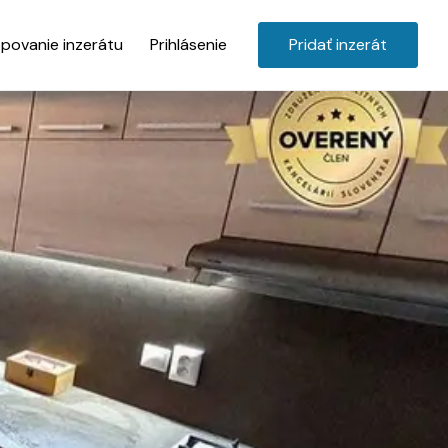
povanie inzerátu
Prihlásenie
Pridať inzerát