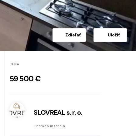
Zdieľať
Uložiť
CENA
59 500 €
SLOVREAL s. r. o.
Firemná inzercia