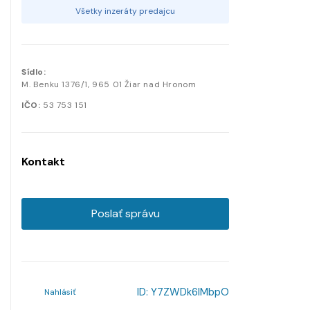
Všetky inzeráty predajcu
Sídlo:
M. Benku
1376/1
,
965 01
Žiar nad Hronom
IČO:
53 753 151
Kontakt
Poslať správu
ID:
Y7ZWDk6lMbpO
Nahlásiť