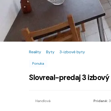
Reality
Byty
3-izbové byty
Ponuka
Slovreal-predaj 3 izbový
Handlová
Pridané:
3