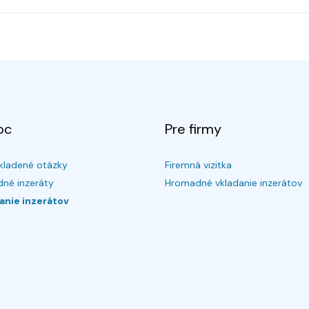
oc
Pre firmy
kladené otázky
Firemná vizitka
né inzeráty
Hromadné vkladanie inzerátov
anie inzerátov