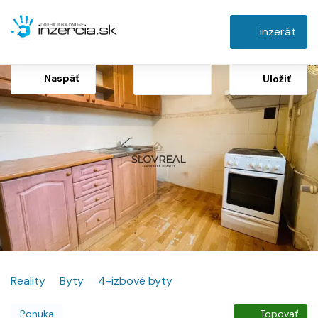
inzerát
Naspäť
Uložiť
Reality
Byty
4-izbové byty
Ponuka
Topovať