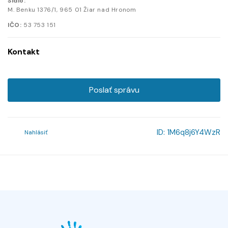
Sídlo:
M. Benku
1376/1
,
965 01
Žiar nad Hronom
IČO:
53 753 151
Kontakt
Poslať správu
ID:
1M6q8j6Y4WzR
Nahlásiť