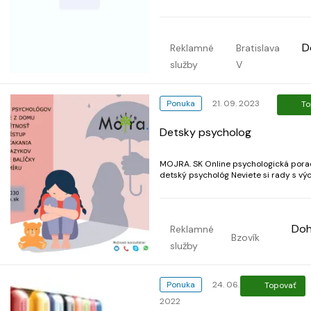
možnosti v ponuke, pre viac info napíš
D
Reklamné
Bratislava
služby
V
Ponuka
21. 09. 2023
To
Detsky psycholog
MOJRA. SK Online psychologická pora
detský psychológ Neviete si rady s vý
dieťaťa? Riešite problémy v škole, s u
Neviete ako pripraviť dieťa na nástup
školy? Nemáte plán ako nájsť rytmus 
školskom roku? Rozvádzate sa a neviete
Do
Reklamné
Bzovík
služby
Ponuka
24. 06.
Topovať
2022