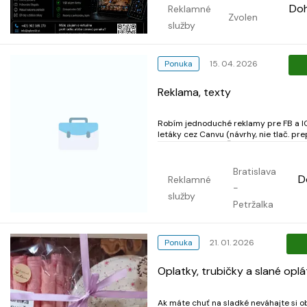
Do
Reklamné
Zvolen
služby
Ponuka
15. 04. 2026
Reklama, texty
Robím jednoduché reklamy pre FB a IG
letáky cez Canvu (návrhy, nie tlač. pr
texty v SK jazyku. Čím presnejšie zada
rýchlejšie dodanie. V prípade záujmu v
alebo píšte cez WhatsApp: 0940853
Bratislava
D
Reklamné
-
služby
Petržalka
Ponuka
21. 01. 2026
Oplatky, trubičky a slané opl
Ak máte chuť na sladké neváhajte si o