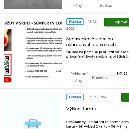
služby
Teplica
Ponuka
18. 12.
Topovať
2023
Spomienkové videa na
náhrobných pomníkoch
QR kód na pomníku je príležitosť ako s
pripomínať životy našich najbližších č
najdlhšie. Podstatou virtuálnej
spomienky na pomníku je zachovať si
čo najviac tých najkrajších spomienok
92 €
Reklamné
na svojich blízkych. ktoré sa pomocou
Malacky
QR kódu na pomníku môžu odovzdá...
služby
Ponuka
17. 10. 2023
Výklad Tarotu
Ponúkam výklad tarotu za promo ceny
karta - 3€ Výklad 2 karty - 5€ Mám aj