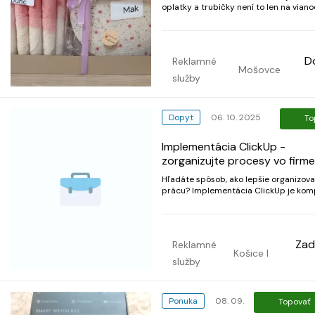
oplatky a trubičky není to len na via
rôzne príchute tým sa líšia od Vianoc 
nedať aj po celý rok máme aj farebne
ideálne na veľkú noc a k tomu aj bezl
bezlaktozove tak klikn...
D
Reklamné
Mošovce
služby
Dopyt
06. 10. 2025
To
Implementácia ClickUp -
zorganizujte procesy vo firme
Hľadáte spôsob, ako lepšie organizova
prácu? Implementácia ClickUp je kom
riešenie, ktoré vám umožní zefektívniť
riadenie projektov, úloh a tímu. Vďaka
skúsenostiam prispôsobíme štruktúru
ClickUp vašej firme - od jednoduchýc
Zad
Reklamné
zoznamov úloh až...
Košice I
služby
Ponuka
08. 09.
Topovať