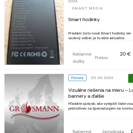
2024
SMART MEDIA
Smart hodinky
Predám čisto nové Smart hodinky len
osobný odber je to ešte aktuálne.
20 €
Reklamné
Prešov
služby
Ponuka
05. 09. 2024
Vizuálne riešenia na mieru – Lo
bannery a ďalšie
Hľadáte spôsob, ako vylepšiť Vaše viz
jednotlivec sa špecializujem na tvorbu
bannerov, letákov, promo videí a iné s
rôzne príležitosti. Tu je jednoduchý proces, ako to
funguje: 1. Predstavte mi Vaše potreb
mi, čo pres...
Reklamné
Zemplínska