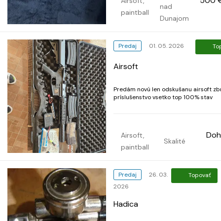
500 
Airsoft,
nad
dokúpiť BB a môžete ísť hrať. V...
paintball
Dunajom
Predaj
01. 05. 2026
To
Airsoft
Predám novú len odskušanu airsoft zb
príslušenstvo vsetko top 100% stav
Doh
Airsoft,
Skalité
paintball
Predaj
26. 03.
Topovať
2026
Hadica