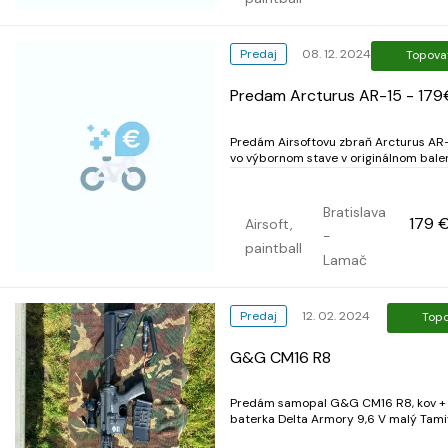
b...
Predaj
08. 12. 2024
Topova
Predam Arcturus AR-15 - 179
Predám Airsoftovu zbraň Arcturus AR
vo výbornom stave v originálnom balen
Posledny servis v Septembri 2024. Od
vtedy je v krabici. Model: AR15 Carbine
Aeg at-ar01-CB JeffTron Procak JeffTron
Bratislava
179 
Aktivna brzda Airsoft batéria LiPo 11,1V
Airsoft,
-
1100mAh 20C...
paintball
Lamač
Predaj
12. 02. 2024
Top
G&G CM16 R8
Predám samopal G&G CM16 R8, kov + 
baterka Delta Armory 9,6 V malý Tami
Red dot zameriavač červená/zelená 5