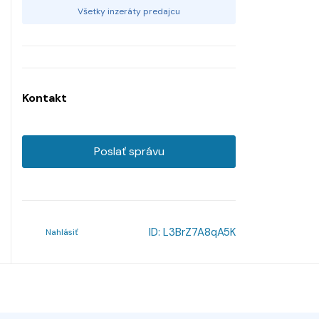
Všetky inzeráty predajcu
Kontakt
Poslať správu
ID:
L3BrZ7A8qA5K
Nahlásiť