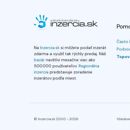
Pom
Často 
Na
Inzercia.sk
si môžete podať inzerát
Podvod
zdarma a využiť tak rýchly predaj. Náš
Topov
bazár
navštívi mesačne viac ako
500.000 používateľov.
Regionálna
inzercia
predstavuje zoradenie
inzerátov podľa miest.
© Inzercia.sk 2000 -
2026
Všeobe