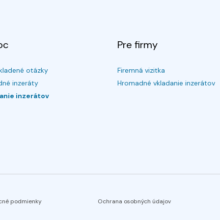
oc
Pre firmy
kladené otázky
Firemná vizitka
né inzeráty
Hromadné vkladanie inzerátov
anie inzerátov
cné podmienky
Ochrana osobných údajov