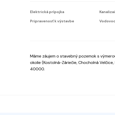
Elektrická prípojka
Kanaliza
Pripravenosť k výstavbe
Vodovod
Máme záujem o stavebný pozemok s výmerou d
okolie (Kostolná-Záriečie, Chocholná Velčice
40000.