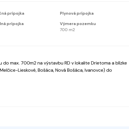
čná prípojka
Plynová prípojka
ná prípojka
Výmera pozemku
700
m2
o max. 700m2 na výstavbu RD v lokalite Drietoma a blízke
, Melčice-Lieskové, Bošáca, Nová Bošáca, Ivanovce) do