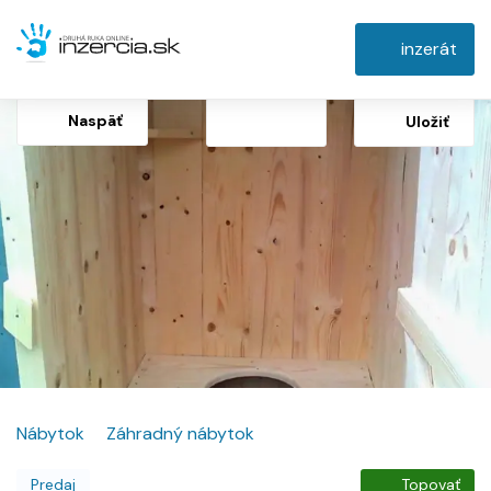
inzerát
Naspäť
Uložiť
Nábytok
Záhradný nábytok
Predaj
Topovať