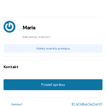
Maria
Súkromný inzerent
Všetky inzeráty predajcu
Kontakt
Poslať správu
ID:
kOdbeOeOxrVY
Nahlásiť