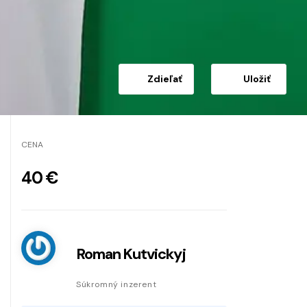
Zdieľať
Uložiť
CENA
40 €
Roman Kutvickyj
Súkromný inzerent