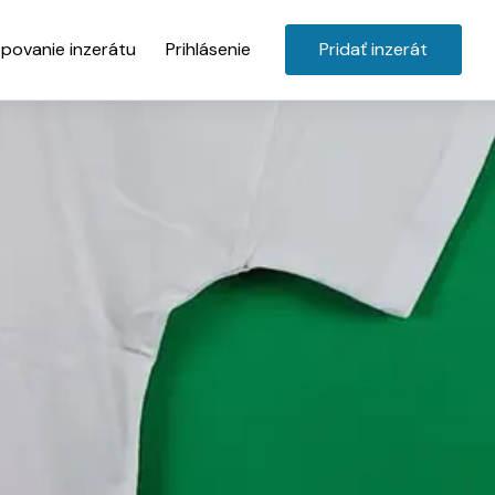
povanie inzerátu
Prihlásenie
Pridať inzerát