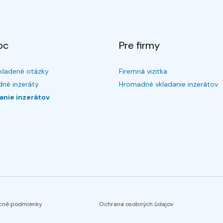
oc
Pre firmy
kladené otázky
Firemná vizitka
né inzeráty
Hromadné vkladanie inzerátov
anie inzerátov
cné podmienky
Ochrana osobných údajov