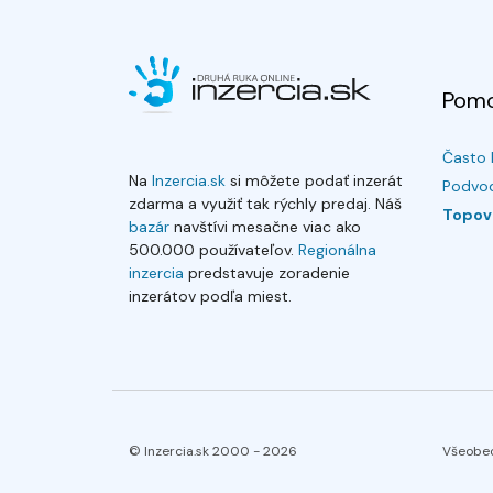
Pom
Často 
Na
Inzercia.sk
si môžete podať inzerát
Podvod
zdarma a využiť tak rýchly predaj. Náš
Topov
bazár
navštívi mesačne viac ako
500.000 používateľov.
Regionálna
inzercia
predstavuje zoradenie
inzerátov podľa miest.
© Inzercia.sk 2000 -
2026
Všeobe