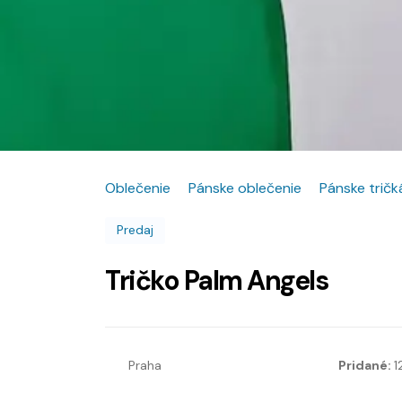
Oblečenie
Pánske oblečenie
Pánske tričká
Predaj
Tričko Palm Angels
Praha
Pridané:
1