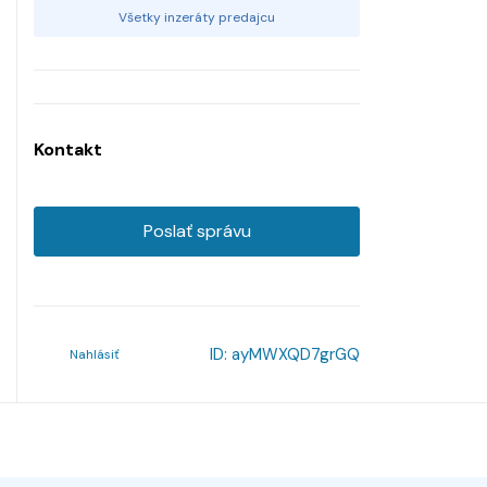
Všetky inzeráty predajcu
Kontakt
Poslať správu
ID:
ayMWXQD7grGQ
Nahlásiť