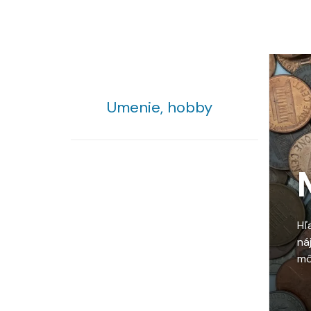
Umenie, hobby
Hľ
ná
mô