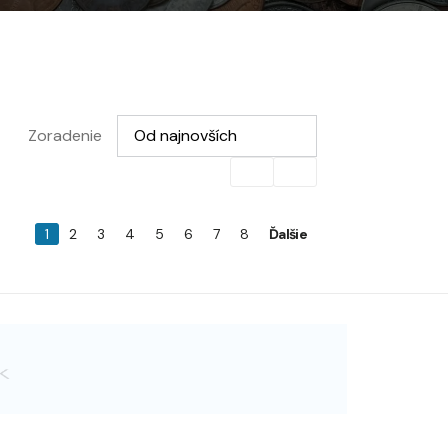
Vyberte možnosť
Zoradenie
Od najnovších
1
2
3
4
5
6
7
8
Ďalšie