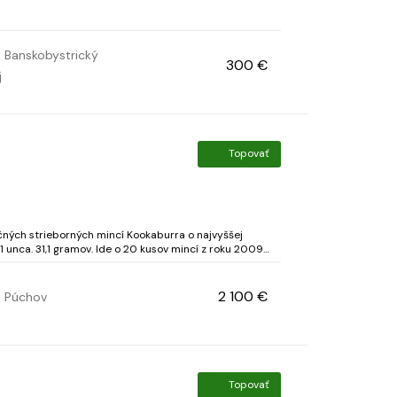
Banskobystrický
300 €
j
Topovať
čných strieborných mincí Kookaburra o najvyššej
 unca. 31,1 gramov. Ide o 20 kusov mincí z roku 2009
zby mincovne. Každá minca má iný motív austr...
2 100 €
Púchov
Topovať