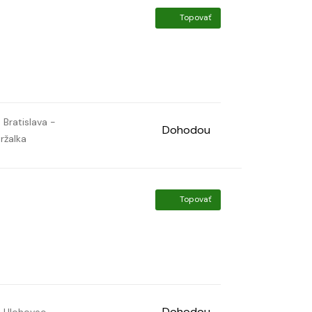
Topovať
Bratislava -
Dohodou
ržalka
Topovať
Dohodou
Hlohovec