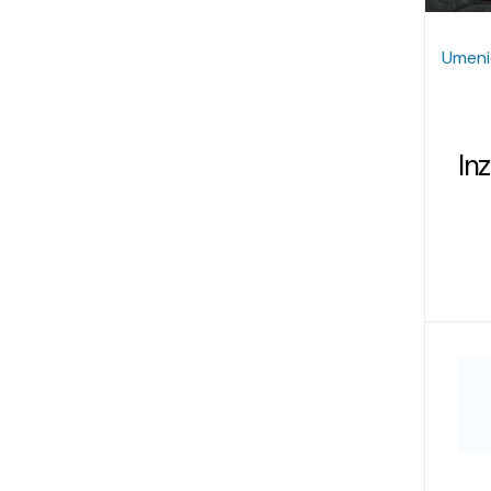
Umeni
In