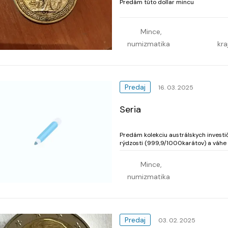
Predám túto dollar mincu
Mince,
numizmatika
kra
Predaj
16. 03. 2025
Seria
Predám kolekciu austrálskych investi
rýdzosti (999,9/1000karátov) a váhe 1
vydaných pri príležitosti 20 rokov ra
Mince,
numizmatika
Predaj
03. 02. 2025