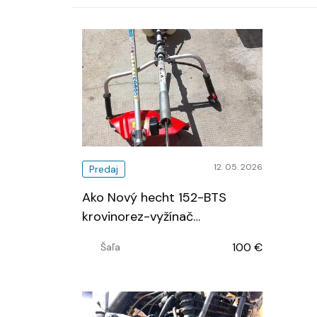
12. 05. 2026
Predaj
Ako Nový hecht 152-BTS
krovinorez-vyžínač
…
100 €
Šaľa