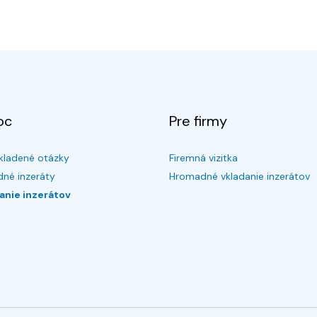
oc
Pre firmy
kladené otázky
Firemná vizitka
né inzeráty
Hromadné vkladanie inzerátov
anie inzerátov