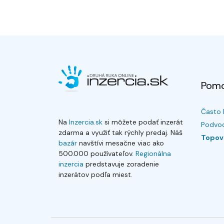
Pom
Často 
Na
Inzercia.sk
si môžete podať inzerát
Podvod
zdarma a využiť tak rýchly predaj. Náš
Topov
bazár
navštívi mesačne viac ako
500.000 používateľov.
Regionálna
inzercia
predstavuje zoradenie
inzerátov podľa miest.