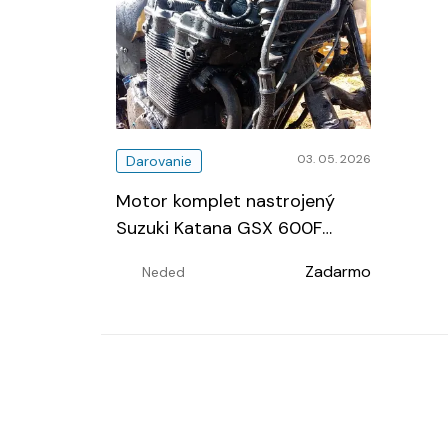
03. 05. 2026
Darovanie
Motor komplet nastrojený
Suzuki Katana GSX 600F
…
Zadarmo
Neded