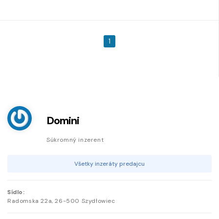
1
Domini
Súkromný inzerent
Všetky inzeráty predajcu
Sídlo:
Radomska
22a
,
26-500
Szydłowiec