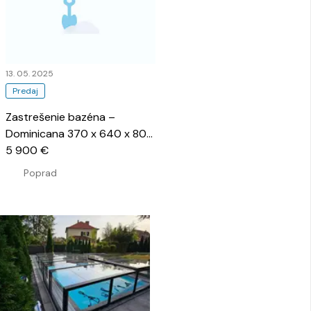
13. 05. 2025
Predaj
Zastrešenie bazéna –
Dominicana 370 x 640 x 80
cm
5 900 €
…
Poprad