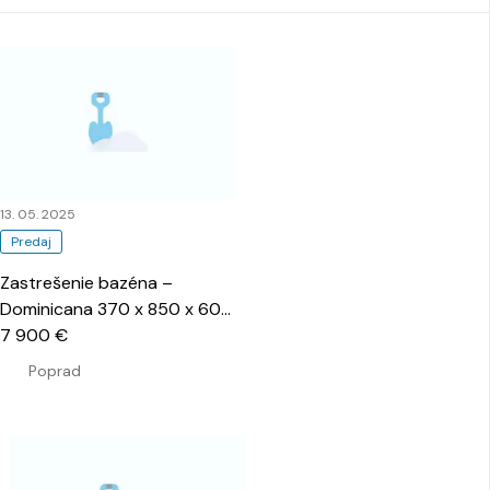
13. 05. 2025
Predaj
Zastrešenie bazéna –
Dominicana 370 x 850 x 60
cm
7 900 €
…
Poprad