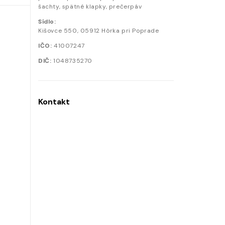
šachty, spätné klapky, prečerpáv
Sídlo:
Kišovce
550
,
05912
Hôrka pri Poprade
IČO:
41007247
DIČ:
1048735270
Kontakt