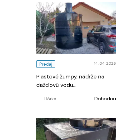
14. 04. 2026
Predaj
Plastové žumpy, nádrže na
dažďovú vodu
…
Dohodou
Hôrka