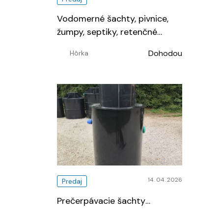
Vodomerné šachty, pivnice,
žumpy, septiky, retenčné
nádrže
…
Dohodou
Hôrka
14. 04. 2026
Predaj
Prečerpávacie šachty
…