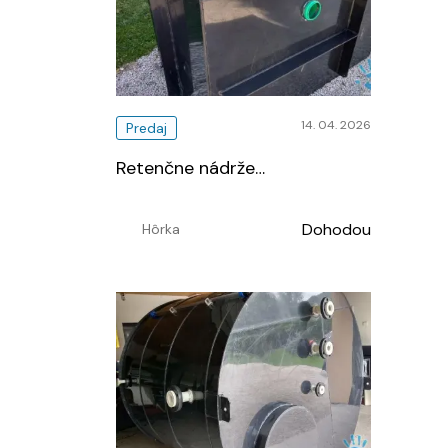
14. 04. 2026
Predaj
Retenčne nádrže
…
Dohodou
Hôrka