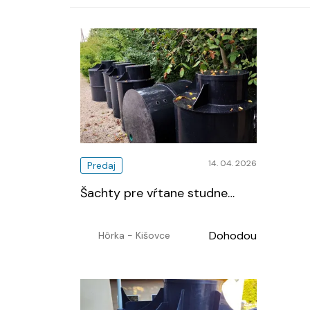
14. 04. 2026
Predaj
Šachty pre vŕtane studne
…
Dohodou
Hôrka - Kišovce