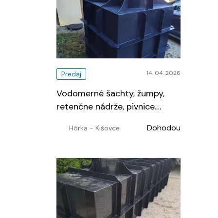
14. 04. 2026
Predaj
Vodomerné šachty, žumpy,
retenčne nádrže, pivnice.
Výroba na mieru
…
Dohodou
Hôrka - Kišovce