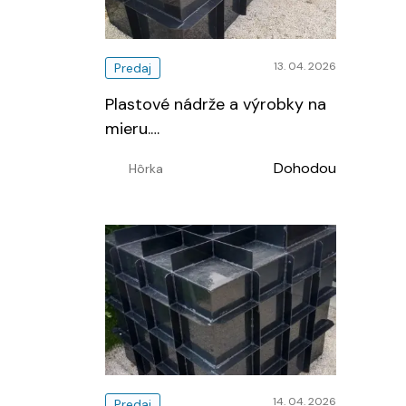
13. 04. 2026
Predaj
Plastové nádrže a výrobky na
mieru.
…
Dohodou
Hôrka
14. 04. 2026
Predaj