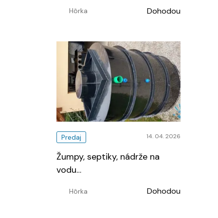
Dohodou
Hôrka
14. 04. 2026
Predaj
Žumpy, septiky, nádrže na
vodu
…
Dohodou
Hôrka