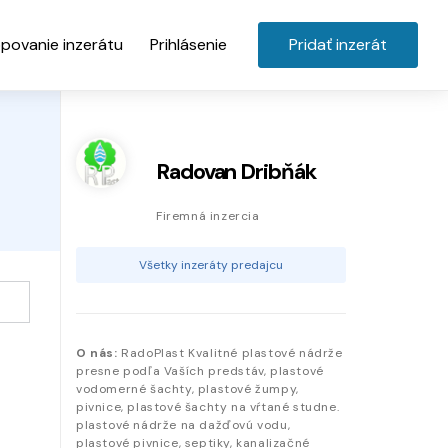
povanie inzerátu
Prihlásenie
Pridať inzerát
Radovan Dribňák
Firemná inzercia
Všetky inzeráty predajcu
O nás:
RadoPlast Kvalitné plastové nádrže
presne podľa Vaších predstáv, plastové
vodomerné šachty, plastové žumpy,
pivnice, plastové šachty na vŕtané studne.
plastové nádrže na dažďovú vodu,
plastové pivnice, septiky, kanalizačné