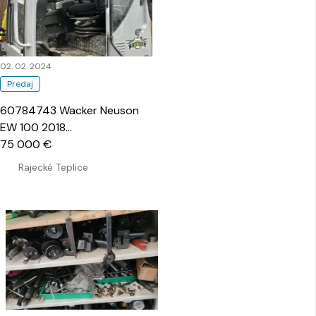
02. 02. 2024
Predaj
60784743 Wacker Neuson
EW 100 2018
…
75 000 €
Rajecké Teplice