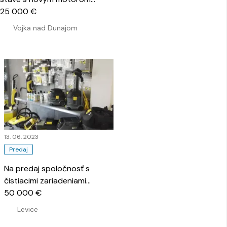
(200mh. Pri rýchlom jednaní
25 000 €
cena dohodou
…
Vojka nad Dunajom
13. 06. 2023
Predaj
Na predaj spoločnosť s
čistiacimi zariadeniami
…
50 000 €
Levice