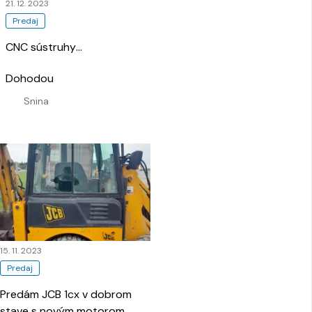
21. 12. 2023
Predaj
CNC sústruhy
…
Dohodou
Snina
15. 11. 2023
Predaj
Predám JCB 1cx v dobrom
stave s novým motorom