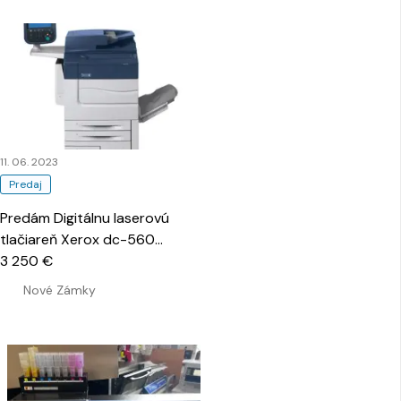
11. 06. 2023
Predaj
Predám Digitálnu laserovú
tlačiareň Xerox dc-560
…
3 250 €
Nové Zámky