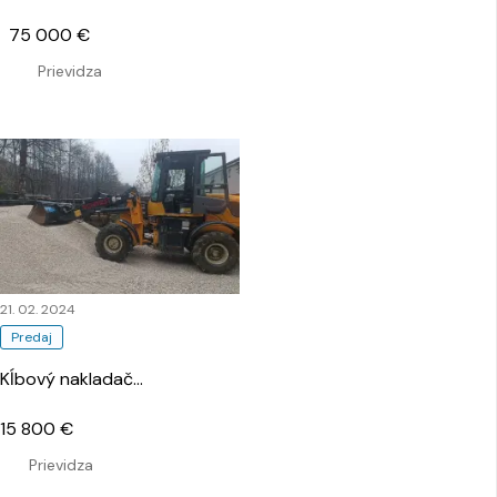
75 000 €
Prievidza
21. 02. 2024
Predaj
Kĺbový nakladač
…
15 800 €
Prievidza