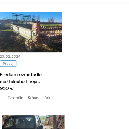
23. 02. 2024
Predaj
Predám rozmetadlo
maštalneho hnoja
…
950 €
Tvrdošín - Krásna Hôrka