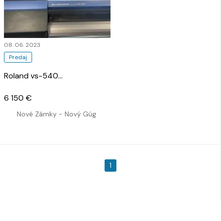
08. 06. 2023
Predaj
Roland vs-540
…
6 150 €
Nové Zámky - Nový Gúg
1