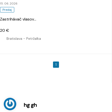
15. 06. 2026
Predaj
Zastrihávač vlasov
…
20 €
Bratislava - Petržalka
1
hg gh