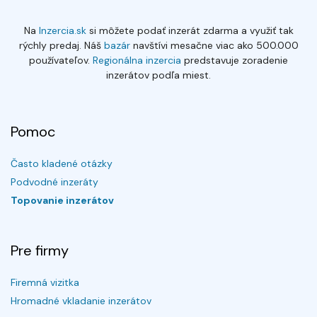
Na
Inzercia.sk
si môžete podať inzerát zdarma a využiť tak
rýchly predaj. Náš
bazár
navštívi mesačne viac ako 500.000
používateľov.
Regionálna inzercia
predstavuje zoradenie
inzerátov podľa miest.
Pomoc
Často kladené otázky
Podvodné inzeráty
Topovanie inzerátov
Pre firmy
Firemná vizitka
Hromadné vkladanie inzerátov