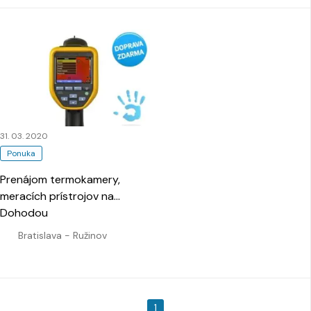
31. 03. 2020
Ponuka
Prenájom termokamery,
meracích prístrojov na
revízie
Dohodou
…
Bratislava - Ružinov
1