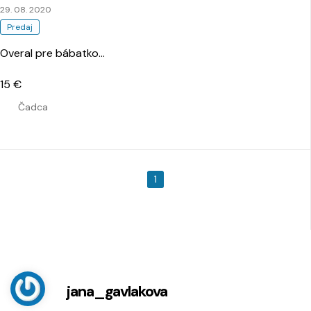
29. 08. 2020
Predaj
Overal pre bábatko
…
15 €
Čadca
1
jana_gavlakova