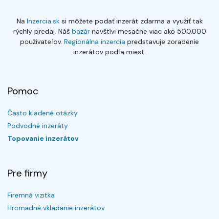
Na
Inzercia.sk
si môžete podať inzerát zdarma a využiť tak
rýchly predaj. Náš
bazár
navštívi mesačne viac ako 500.000
používateľov.
Regionálna inzercia
predstavuje zoradenie
inzerátov podľa miest.
Pomoc
Často kladené otázky
Podvodné inzeráty
Topovanie inzerátov
Pre firmy
Firemná vizitka
Hromadné vkladanie inzerátov