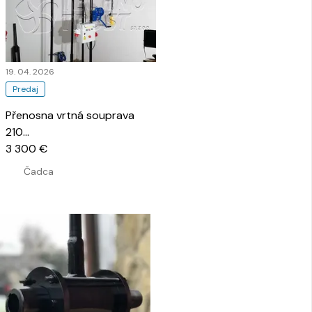
19. 04. 2026
Predaj
Přenosna vrtná souprava
210
…
3 300 €
Čadca