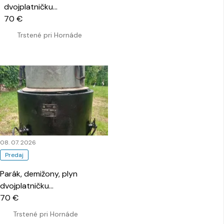
dvojplatničku
…
70 €
Trstené pri Hornáde
08. 07. 2026
Predaj
Parák, demižony, plyn
dvojplatničku
…
70 €
Trstené pri Hornáde