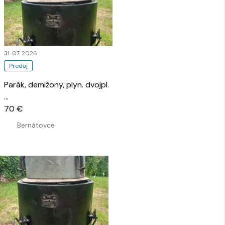
31. 07. 2026
Predaj
Parák, demižony, plyn. dvojpl.
…
70 €
Bernátovce