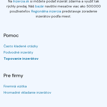
Na
Inzercia.sk
si môžete podať inzerát zdarma a využiť tak
rýchly predaj. Náš
bazár
navštívi mesačne viac ako 500.000
používateľov.
Regionálna inzercia
predstavuje zoradenie
inzerátov podľa miest.
Pomoc
Často kladené otázky
Podvodné inzeráty
Topovanie inzerátov
Pre firmy
Firemná vizitka
Hromadné vkladanie inzerátov