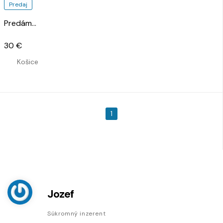
Predaj
Predám
…
30 €
Košice
1
Jozef
Súkromný inzerent