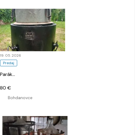
19. 05. 2026
Predaj
Parák
…
80 €
Bohdanovce