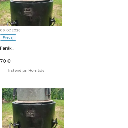
06. 07. 2026
Predaj
Parák
…
70 €
Trstené pri Hornáde