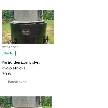
07. 07. 2026
Predaj
Parák, demižony, plyn.
dvojplatnička
…
70 €
Bernátovce