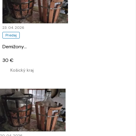
23. 04. 2026
Predaj
Demižony
…
30 €
Košický kraj
20. 04. 2026