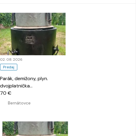
02. 08. 2026
Predaj
Parák, demižony, plyn.
dvojplatnička
…
70 €
Bernátovce