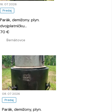
16. 07. 2026
Predaj
Parák, demižony. plyn.
dvojplatničku
…
70 €
Bernátovce
08. 07. 2026
Predaj
Parák, demižony, plyn.