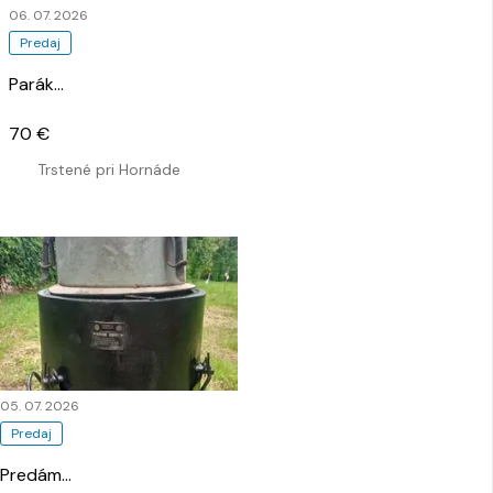
06. 07. 2026
Predaj
Parák
…
70 €
Trstené pri Hornáde
05. 07. 2026
Predaj
Predám
…