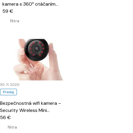
kamera s 360° otáčaním
…
59 €
Nitra
30. 11. 2020
Predaj
Bezpečnostná wifi kamera –
Security Wireless Mini
SpyCamera WN3S
56 €
…
Nitra