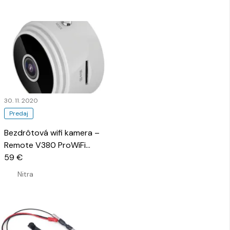
30. 11. 2020
Predaj
Bezdrôtová wifi kamera –
Remote V380 ProWiFi
Security Camera
59 €
…
Nitra