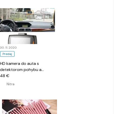
30. 11. 2020
Predaj
HD kamera do auta s
detektorom pohybu a
nočným videním
48 €
…
Nitra