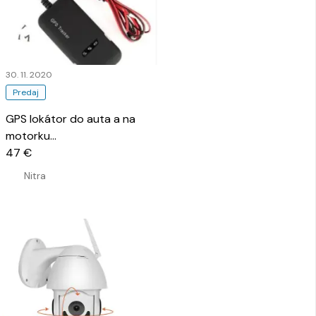
30. 11. 2020
Predaj
GPS lokátor do auta a na
motorku
…
47 €
Nitra