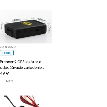
30. 11. 2020
Predaj
Prenosný GPS lokátor a
odpočúvacie zariadenie
…
49 €
Nitra