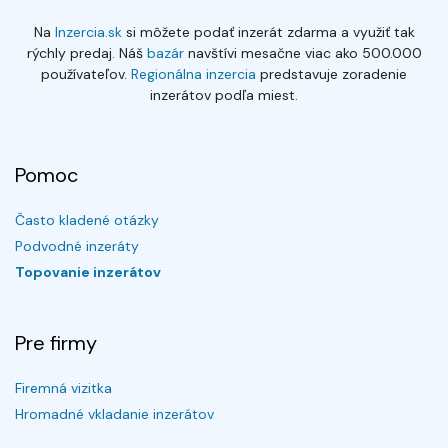
Na
Inzercia.sk
si môžete podať inzerát zdarma a využiť tak
rýchly predaj. Náš
bazár
navštívi mesačne viac ako 500.000
používateľov.
Regionálna inzercia
predstavuje zoradenie
inzerátov podľa miest.
Pomoc
Často kladené otázky
Podvodné inzeráty
Topovanie inzerátov
Pre firmy
Firemná vizitka
Hromadné vkladanie inzerátov