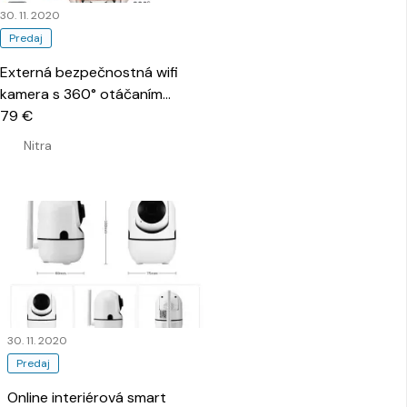
30. 11. 2020
Predaj
Externá bezpečnostná wifi
kamera s 360° otáčaním
…
79 €
Nitra
30. 11. 2020
Predaj
Online interiérová smart