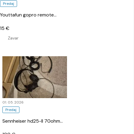
Predaj
Youttafun gopro remote
…
15 €
Zavar
01. 05. 2026
Predaj
Sennheiser hd25-II 70ohm
…