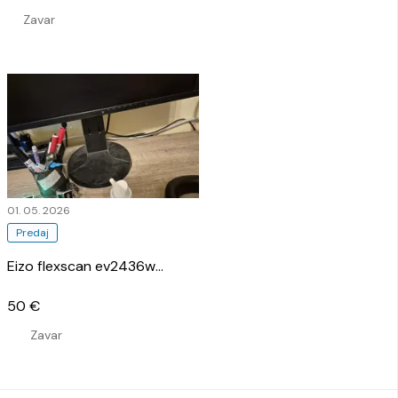
Zavar
01. 05. 2026
Predaj
Eizo flexscan ev2436w
…
50 €
Zavar