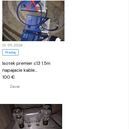
01. 05. 2026
Predaj
Isotek premier c13 1.5m
napajacie kable
…
100 €
Zavar