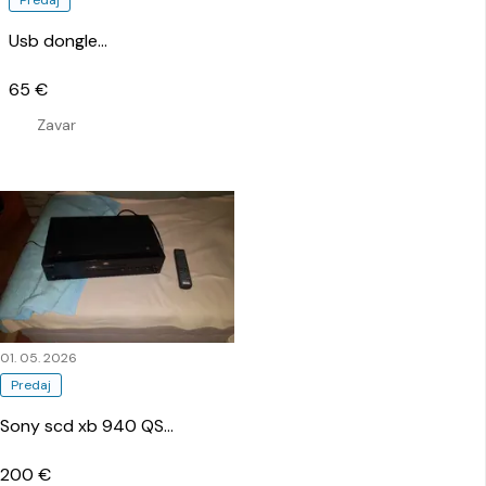
Usb dongle
…
65 €
Zavar
01. 05. 2026
Predaj
Sony scd xb 940 QS
…
200 €