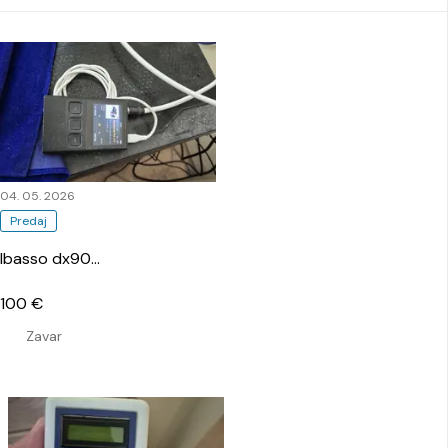
04. 05. 2026
Predaj
Ibasso dx90
…
100 €
Zavar