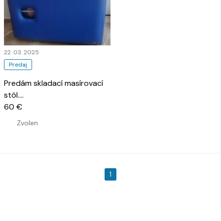
22. 03. 2025
Predaj
Predám skladací masírovací
stôl.
…
60 €
Zvolen
1