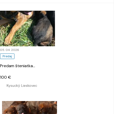
05. 04. 2026
Predaj
Predam šteniatka
…
100 €
Kysucký Lieskovec