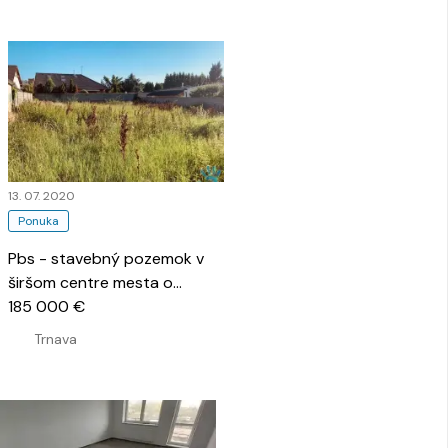
13. 07. 2020
Ponuka
Pbs - stavebný pozemok v
širšom centre mesta o
výmere 601 m2 (30 x 20)
185 000 €
…
Trnava