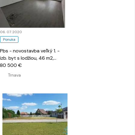
06. 07. 2020
Ponuka
Pbs - novostavba veľký 1. -
izb. byt s lodžiou, 46 m2,
Modranka
80 500 €
…
Trnava