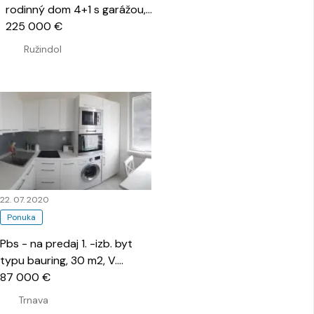
rodinný dom 4+1 s garážou,
Ružindol
225 000 €
…
Ružindol
22. 07. 2020
Ponuka
Pbs - na predaj 1. -izb. byt
typu bauring, 30 m2, V.
Clementisa
87 000 €
…
Trnava