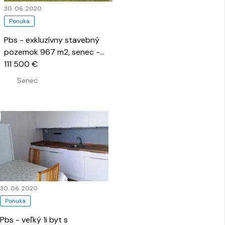
30. 06. 2020
Ponuka
Pbs - exkluzívny stavebný
pozemok 967 m2, senec -
mlynský Klín
111 500 €
…
Senec
30. 06. 2020
Ponuka
Pbs - veľký 1i byt s