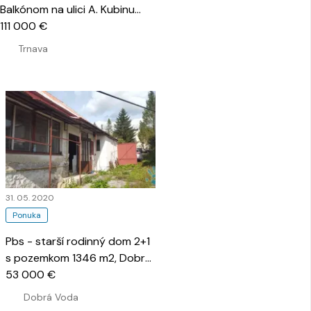
Balkónom na ulici A. Kubinu
…
111 000 €
Trnava
31. 05. 2020
Ponuka
Pbs - starší rodinný dom 2+1
s pozemkom 1346 m2, Dobrá
Voda
53 000 €
…
Dobrá Voda