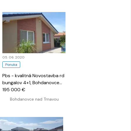
05. 06. 2020
Ponuka
Pbs - kvalitná Novostavba rd
bungalov 4+1, Bohdanovce
nad Trnavou
195 000 €
…
Bohdanovce nad Trnavou