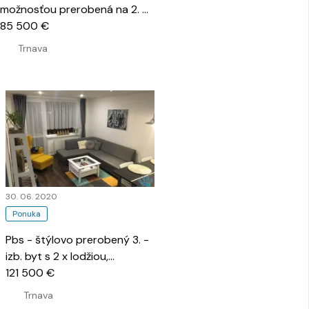
možnosťou prerobená na 2. -
izbový, 2 x lodžia
85 500 €
…
Trnava
30. 06. 2020
Ponuka
Pbs - štýlovo prerobený 3. -
izb. byt s 2 x lodžiou,
Botanická ulica
121 500 €
…
Trnava