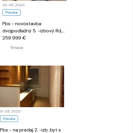
03. 06. 2020
Ponuka
Pbs - novostavba
dvojpodlažný 5. -izbový Rd,
kamenná cesta
259 999 €
…
Trnava
31. 05. 2020
Ponuka
Pbs - na predaj 2. -izb. byt s