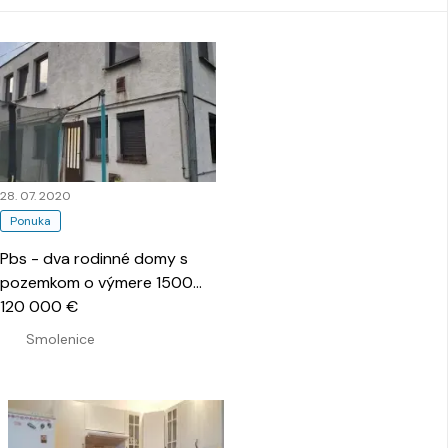
28. 07. 2020
Ponuka
Pbs - dva rodinné domy s
pozemkom o výmere 1500
m2, Smolenice
120 000 €
…
Smolenice