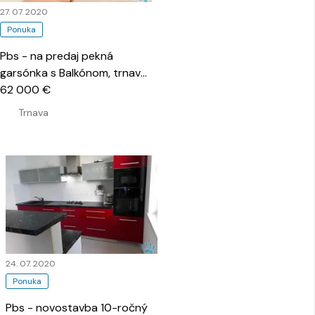
27. 07. 2020
Ponuka
Pbs - na predaj pekná
garsónka s Balkónom, trnava
- Družba
62 000 €
…
Trnava
24. 07. 2020
Ponuka
Pbs - novostavba 10-ročný