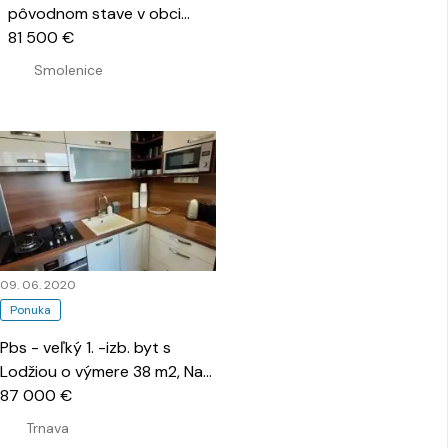
pôvodnom stave v obci
Smolenice
81 500 €
…
Smolenice
09. 06. 2020
Ponuka
Pbs - veľký 1. -izb. byt s
Lodžiou o výmere 38 m2, Na
Hlinách
87 000 €
…
Trnava