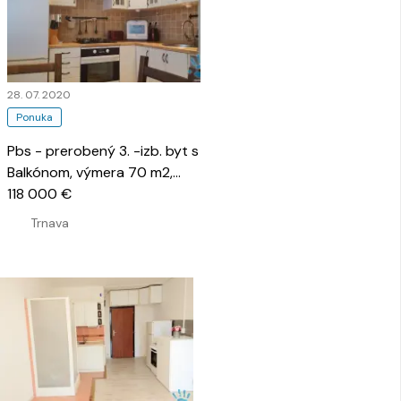
28. 07. 2020
Ponuka
Pbs - prerobený 3. -izb. byt s
Balkónom, výmera 70 m2,
Hospodárska
118 000 €
…
Trnava