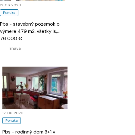
12. 06. 2020
Ponuka
Pbs - stavebný pozemok o
výmere 479 m2, všetky Is,
trnava - Potôčky
76 000 €
…
Trnava
12. 06. 2020
Ponuka
Pbs - rodinný dom 3+1 v