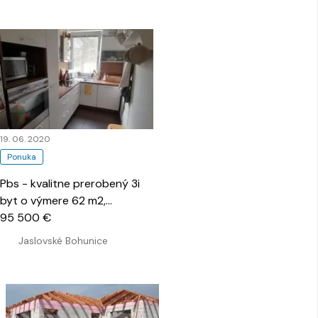
19. 06. 2020
Ponuka
Pbs - kvalitne prerobený 3i
byt o výmere 62 m2,
Jaslovské Bohunice
95 500 €
…
Jaslovské Bohunice