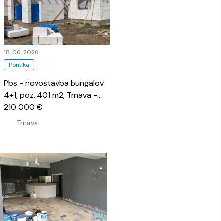
18. 06. 2020
Ponuka
Pbs - novostavba bungalov
4+1, poz. 401 m2, Trnava -
Kamenná cesta
210 000 €
…
Trnava