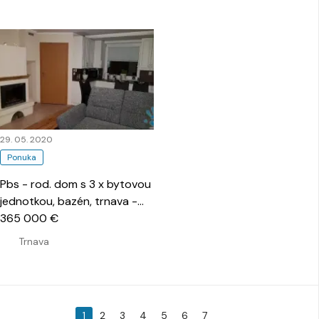
29. 05. 2020
Ponuka
Pbs - rod. dom s 3 x bytovou
jednotkou, bazén, trnava -
Vajslova
365 000 €
…
Trnava
1
2
3
4
5
6
7