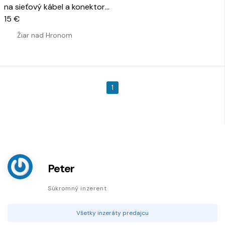
na sieťový kábel a konektory
RJ45 a RJ11, sa Nepouzivane
15 €
…
Žiar nad Hronom
1
Peter
Súkromný inzerent
Všetky inzeráty predajcu