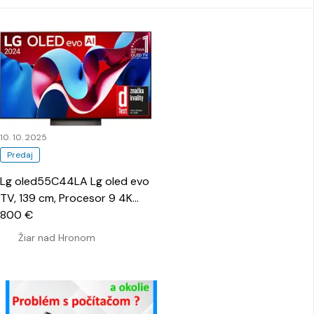
10. 10. 2025
Predaj
Lg oled55C44LA Lg oled evo
TV, 139 cm, Procesor 9 4K
Gen7 AI
800 €
…
Žiar nad Hronom