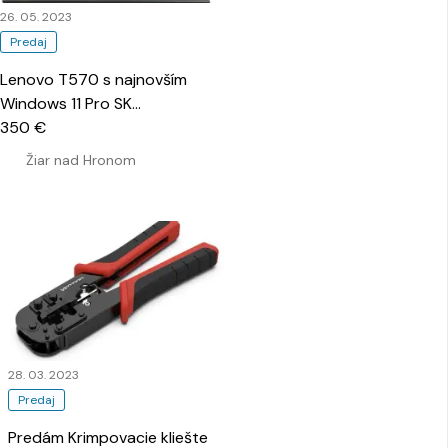
26. 05. 2023
Predaj
Lenovo T570 s najnovším
Windows 11 Pro SK
…
350 €
Žiar nad Hronom
28. 03. 2023
Predaj
Predám Krimpovacie kliešte