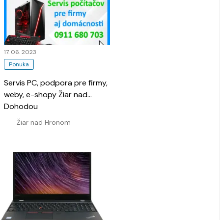
17. 06. 2023
Ponuka
Servis PC, podpora pre firmy,
weby, e-shopy Žiar nad
Hronom
Dohodou
…
Žiar nad Hronom