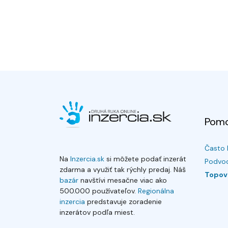
Pom
Často 
Na
Inzercia.sk
si môžete podať inzerát
Podvod
zdarma a využiť tak rýchly predaj. Náš
Topov
bazár
navštívi mesačne viac ako
500.000 používateľov.
Regionálna
inzercia
predstavuje zoradenie
inzerátov podľa miest.