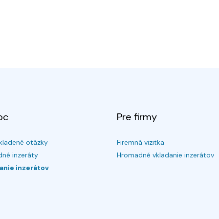
oc
Pre firmy
kladené otázky
Firemná vizitka
né inzeráty
Hromadné vkladanie inzerátov
anie inzerátov