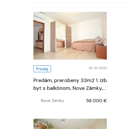
10. 01. 2021
Predaj
Predám, prerobeny 33m2 1. Izb
byt s balkónom, Nove Zámky,
Lecka ul
…
58 000 €
Nové Zámky