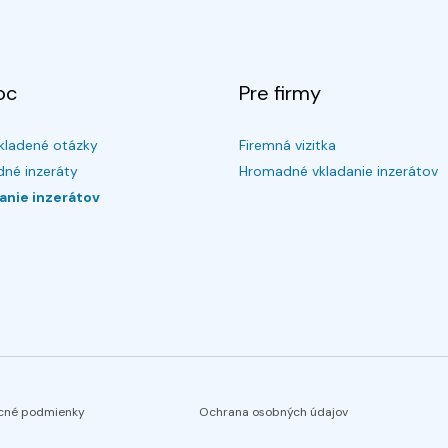
oc
Pre firmy
kladené otázky
Firemná vizitka
né inzeráty
Hromadné vkladanie inzerátov
anie inzerátov
cné podmienky
Ochrana osobných údajov