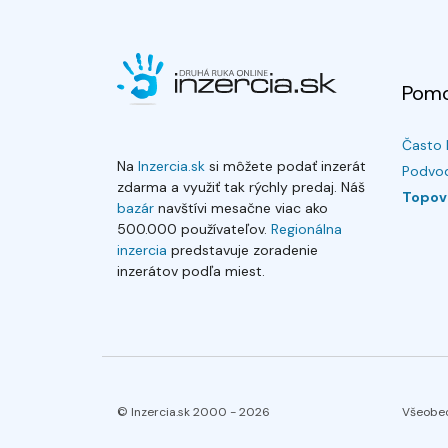
Pom
Často 
Na
Inzercia.sk
si môžete podať inzerát
Podvod
zdarma a využiť tak rýchly predaj. Náš
Topov
bazár
navštívi mesačne viac ako
500.000 používateľov.
Regionálna
inzercia
predstavuje zoradenie
inzerátov podľa miest.
© Inzercia.sk 2000 -
2026
Všeobe