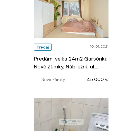
10. 01. 2021
Predaj
Predám, velka 24m2 Garsónka
Nové Zámky, Nábrežná ul.
…
45 000 €
Nové Zámky