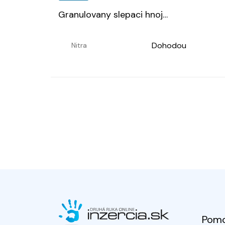
Granulovany slepaci hnoj
…
Dohodou
Nitra
Pom