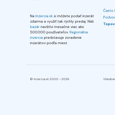
Často 
Na
Inzercia.sk
si môžete podať inzerát
Podvod
zdarma a využiť tak rýchly predaj. Náš
Topov
bazár
navštívi mesačne viac ako
500.000 používateľov.
Regionálna
inzercia
predstavuje zoradenie
inzerátov podľa miest.
© Inzercia.sk 2000 -
2026
Všeobe