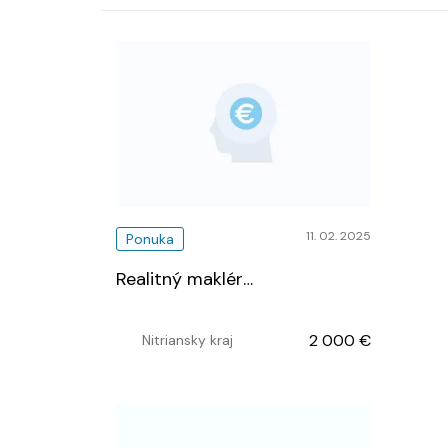
11. 02. 2025
Ponuka
Realitný maklér
…
2 000 €
Nitriansky kraj