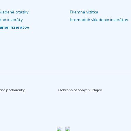
kladené otázky
Firemná vizitka
né inzeráty
Hromadné vkladanie inzerátov
anie inzerátov
cné podmienky
Ochrana osobných údajov