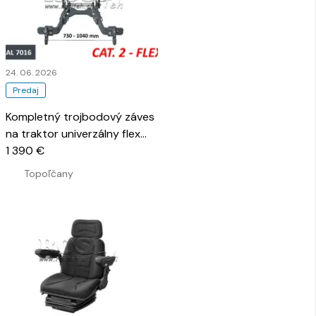
24. 06. 2026
Predaj
Kompletný trojbodový záves
na traktor univerzálny flex
2Kat pre traktor 1500kg
1 390 €
…
Topoľčany