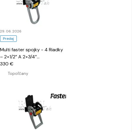
29. 06. 2026
Predaj
Multi faster spojky - 4 Riadky
– 2×1/2” A 2×3/4”
…
330 €
Topoľčany