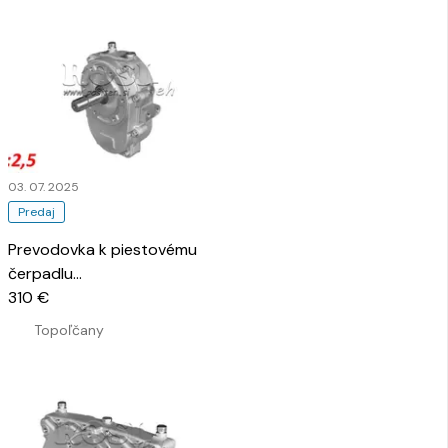
03. 07. 2025
Predaj
Prevodovka k piestovému
čerpadlu
…
310 €
Topoľčany