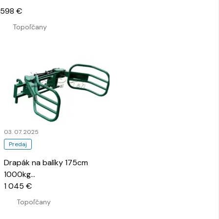
598 €
Topoľčany
03. 07. 2025
Predaj
Drapák na balíky 175cm
1000kg
…
1 045 €
Topoľčany