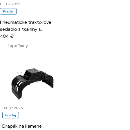
03. 07. 2025
Predaj
Pneumatické traktorové
sedadlo z tkaniny s
opierkami
484 €
…
Topoľčany
03. 07. 2025
Predaj
Drapák na kamene
…