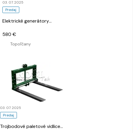
03. 07. 2025
Predaj
Elektrické generátory
…
580 €
Topoľčany
03. 07. 2025
Predaj
Trojbodové paletové vidlice
…