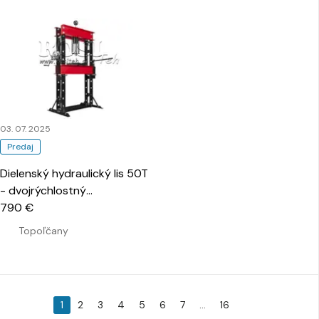
03. 07. 2025
Predaj
Dielenský hydraulický lis 50T
- dvojrýchlostný
…
790 €
Topoľčany
1
2
3
4
5
6
7
...
16