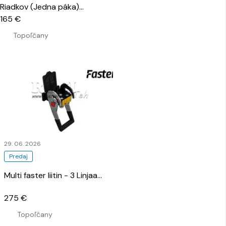
Riadkov (Jedna páka)
…
165 €
Topoľčany
29. 06. 2026
Predaj
Multi faster liitin - 3 Linjaa
…
275 €
Topoľčany