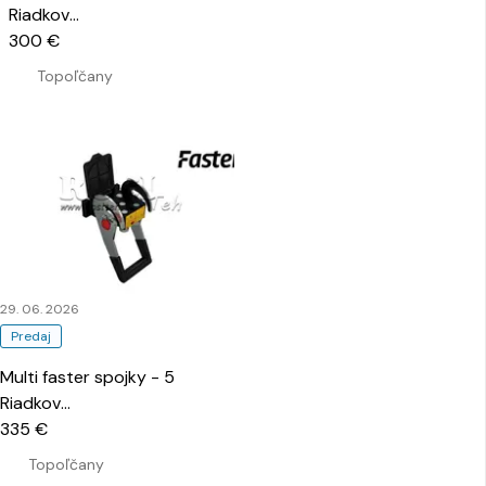
Riadkov
…
300 €
Topoľčany
29. 06. 2026
Predaj
Multi faster spojky - 5
Riadkov
…
335 €
Topoľčany