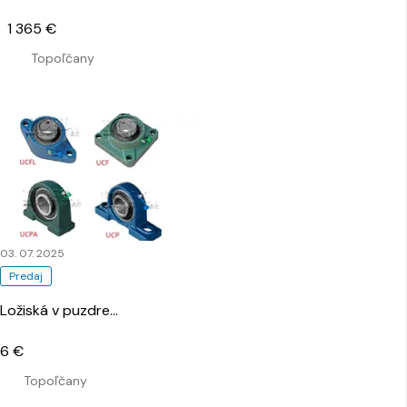
1 365 €
Topoľčany
03. 07. 2025
Predaj
Ložiská v puzdre
…
6 €
Topoľčany