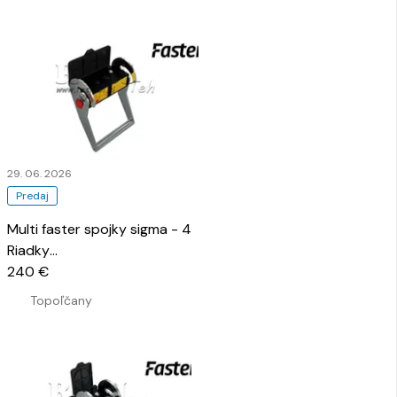
29. 06. 2026
Predaj
Multi faster spojky sigma - 4
Riadky
…
240 €
Topoľčany