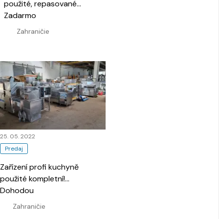
použité, repasované
funkční!
Zadarmo
…
Zahraničie
25. 05. 2022
Predaj
Zařízení profi kuchyně
použité kompletní!
…
Dohodou
Zahraničie