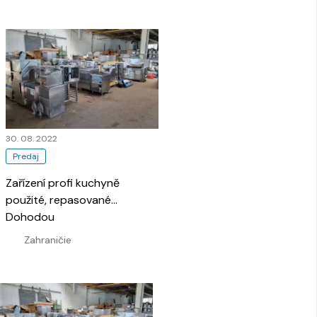
30. 08. 2022
Predaj
Zařízení profi kuchyně
použité, repasované
funkční!
Dohodou
…
Zahraničie