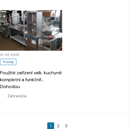
13. 03. 2022
Predaj
Použité zařízení velk. kuchyně
kompletní a funkční!
…
Dohodou
Zahraničie
1
2
3