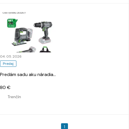
04. 05. 2026
Predaj
Predám sadu aku náradia
…
80 €
Trenčín
1