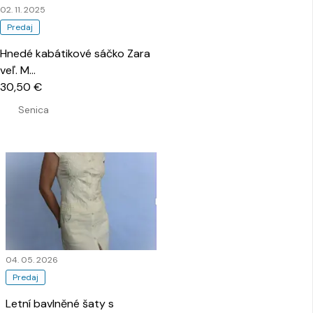
02. 11. 2025
Predaj
Hnedé kabátikové sáčko Zara
veľ. M
…
30,50 €
Senica
04. 05. 2026
Predaj
Letní bavlněné šaty s