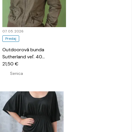
07. 05. 2026
Predaj
Outdoorová bunda
Sutherland veľ. 40
…
21,50 €
Senica