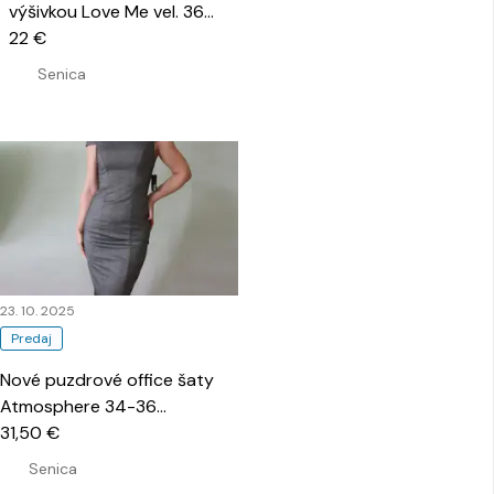
výšivkou Love Me vel. 36
…
22 €
Senica
23. 10. 2025
Predaj
Nové puzdrové office šaty
Atmosphere 34-36
…
31,50 €
Senica