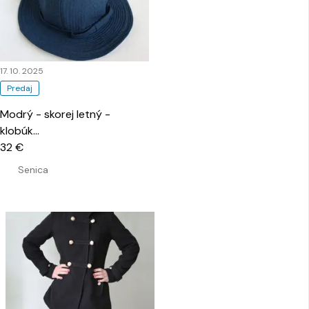
17. 10. 2025
Predaj
Modrý - skorej letný -
klobúk
…
32 €
Senica