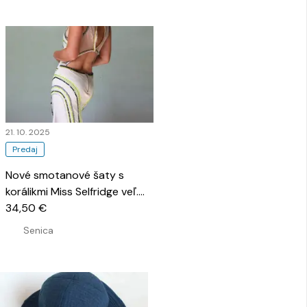
21. 10. 2025
Predaj
Nové smotanové šaty s
korálikmi Miss Selfridge veľ.
44
34,50 €
…
Senica