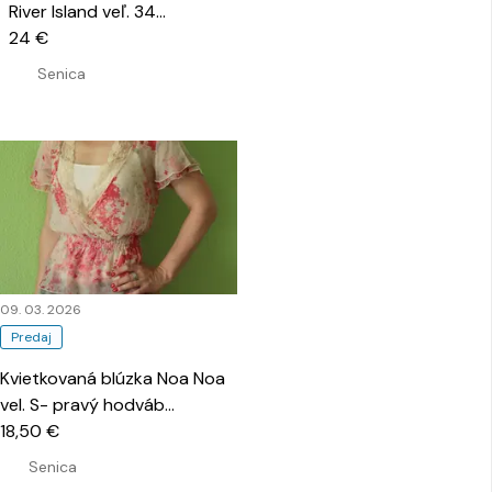
River Island veľ. 34
…
24 €
Senica
09. 03. 2026
Predaj
Kvietkovaná blúzka Noa Noa
vel. S- pravý hodváb
…
18,50 €
Senica