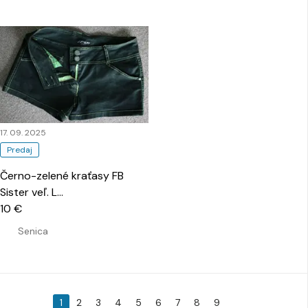
17. 09. 2025
Predaj
Černo-zelené kraťasy FB
Sister veľ. L
…
10 €
Senica
1
2
3
4
5
6
7
8
9