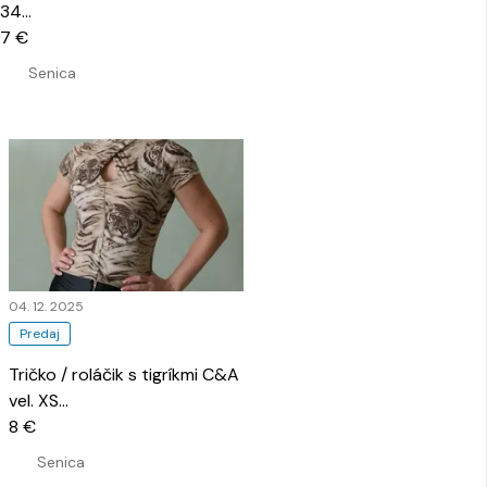
34
…
7 €
Senica
04. 12. 2025
Predaj
Tričko / roláčik s tigríkmi C&A
vel. XS
…
8 €
Senica