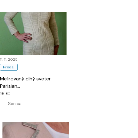
11. 11. 2025
Predaj
Melírovaný dlhý sveter
Parisian
…
16 €
Senica