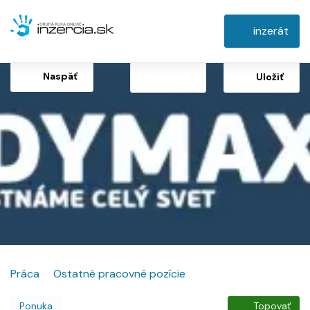
inzerát
Naspäť
Uložiť
Práca
Ostatné pracovné pozície
Ponuka
Topovať