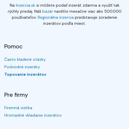
Na
Inzercia.sk
si môžete podať inzerát zdarma a využiť tak
rýchly predaj. Náš
bazár
navštívi mesačne viac ako 500.000
používateľov.
Regionálna inzercia
predstavuje zoradenie
inzerátov podľa miest.
Pomoc
Často kladené otázky
Podvodné inzeráty
Topovanie inzerátov
Pre firmy
Firemná vizitka
Hromadné vkladanie inzerátov