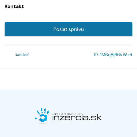
Kontakt
Poslať správu
ID:
1M6q8j66VWzR
Nahlásiť