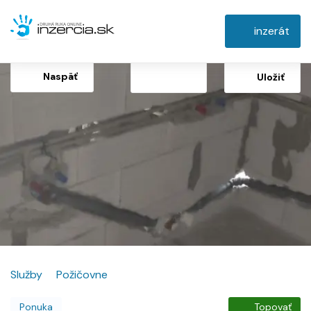
inzerát
Naspäť
Uložiť
Služby
Požičovne
Ponuka
Topovať