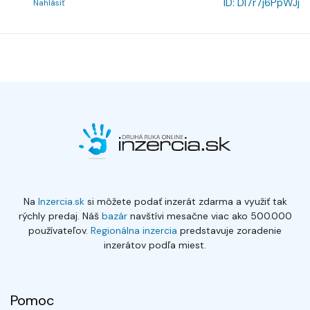
ID:
Dl7r7j6PpWJj
Nahlásiť
Na
Inzercia.sk
si môžete podať inzerát zdarma a využiť tak
rýchly predaj. Náš
bazár
navštívi mesačne viac ako 500.000
používateľov.
Regionálna inzercia
predstavuje zoradenie
inzerátov podľa miest.
Pomoc