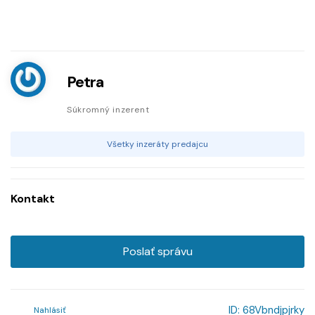
Petra
Súkromný inzerent
Všetky inzeráty predajcu
Kontakt
Poslať správu
ID:
68Vbndjpjrky
Nahlásiť