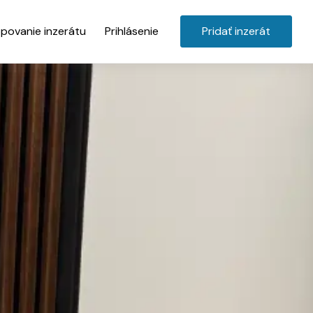
povanie inzerátu
Prihlásenie
Pridať inzerát