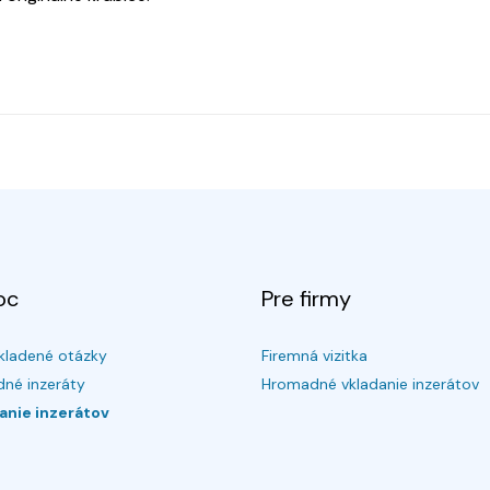
oc
Pre firmy
kladené otázky
Firemná vizitka
né inzeráty
Hromadné vkladanie inzerátov
anie inzerátov