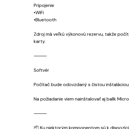
Pripojenie
•WiFi
•Bluetooth
Zdroj má veľkú výkonovú rezervu, takže počít
karty.
⸻
Softvér
Počítač bude odovzdaný s čistou inštaláciou
Na požiadanie viem nainštalovať aj balík Micro
⸻
📦 Ku niektorým komponentom sú k dispozícii 