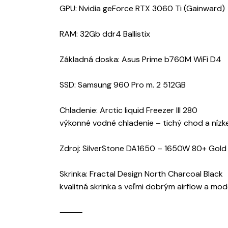
GPU: Nvidia geForce RTX 3060 Ti (Gainward)
RAM: 32Gb ddr4 Ballistix
Základná doska: Asus Prime b760M WiFi D4
SSD: Samsung 960 Pro m. 2 512GB
Chladenie: Arctic liquid Freezer III 280
výkonné vodné chladenie – tichý chod a nízk
Zdroj: SilverStone DA1650 – 1650W 80+ Gold
Skrinka: Fractal Design North Charcoal Black
kvalitná skrinka s veľmi dobrým airflow a m
⸻