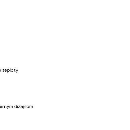
e teploty
oderným dizajnom