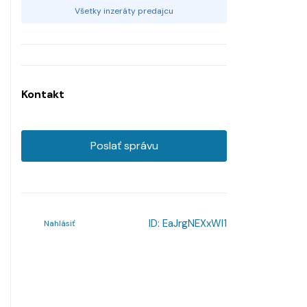
Všetky inzeráty predajcu
Kontakt
Poslať správu
ID:
EaJrgNEXxWl1
Nahlásiť