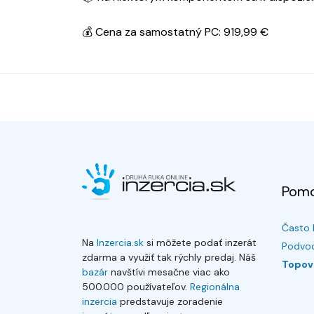
💰 Cena za samostatný PC: 919,99 €
Pom
Často 
Na
Inzercia.sk
si môžete podať inzerát
Podvod
zdarma a využiť tak rýchly predaj. Náš
Topov
bazár
navštívi mesačne viac ako
500.000 používateľov.
Regionálna
inzercia
predstavuje zoradenie