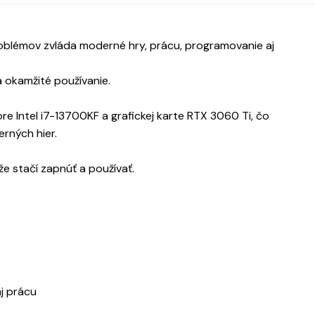
oblémov zvláda moderné hry, prácu, programovanie aj
a okamžité používanie.
re Intel i7-13700KF a grafickej karte RTX 3060 Ti, čo
rných hier.
e stačí zapnúť a používať.
aj prácu