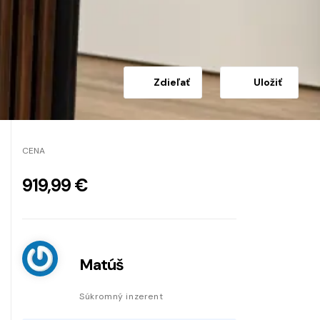
Zdieľať
Uložiť
CENA
919,99 €
Matúš
Súkromný inzerent