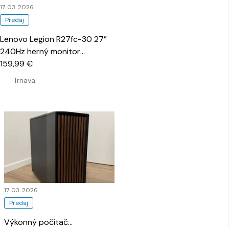
17. 03. 2026
Predaj
Lenovo Legion R27fc-30 27”
240Hz herný monitor
…
159,99 €
Trnava
17. 03. 2026
Predaj
Výkonný počítač
…