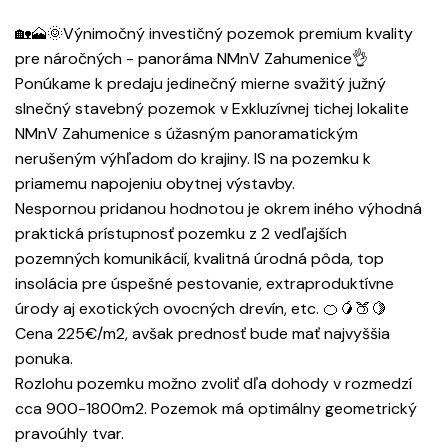
🏡🗻🌞Výnimočný investičný pozemok premium kvality
pre náročných - panoráma NMnV Zahumenice👌
Ponúkame k predaju jedinečný mierne svažitý južný
slnečný stavebný pozemok v Exkluzívnej tichej lokalite
NMnV Zahumenice s úžasným panoramatickým
nerušeným výhľadom do krajiny. IS na pozemku k
priamemu napojeniu obytnej výstavby.
Nespornou pridanou hodnotou je okrem iného výhodná
praktická prístupnosť pozemku z 2 vedľajších
pozemných komunikácií, kvalitná úrodná pôda, top
insolácia pre úspešné pestovanie, extraproduktívne
úrody aj exotických ovocných drevín, etc. 🍊🥭🍑🍋
Cena 225€/m2, avšak prednosť bude mať najvyššia
ponuka.
Rozlohu pozemku možno zvoliť dľa dohody v rozmedzí
cca 900-1800m2. Pozemok má optimálny geometrický
pravoúhly tvar.