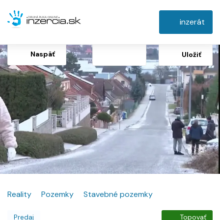
inzerát
Naspäť
Uložiť
Reality
Pozemky
Stavebné pozemky
Predaj
Topovať