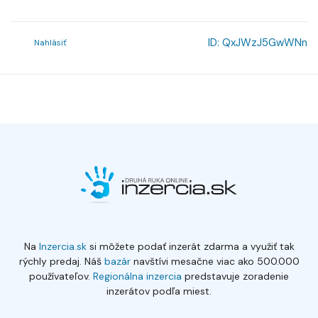
ID:
QxJWzJ5GwWNn
Nahlásiť
Na
Inzercia.sk
si môžete podať inzerát zdarma a využiť tak
rýchly predaj. Náš
bazár
navštívi mesačne viac ako 500.000
používateľov.
Regionálna inzercia
predstavuje zoradenie
inzerátov podľa miest.