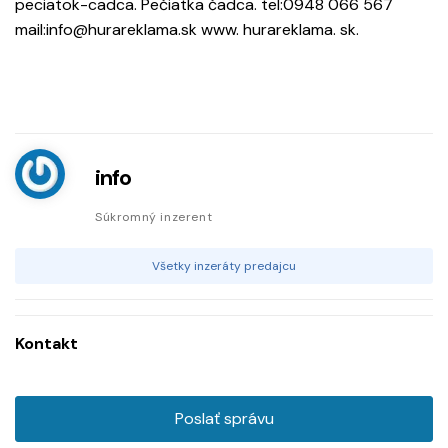
peciatok-cadca. Pečiatka čadca. tel:0948 066 567
mail:info@hurareklama.sk www. hurareklama. sk.
info
Súkromný inzerent
Všetky inzeráty predajcu
Kontakt
Poslať správu