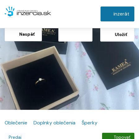
inzerát
Naspäť
Uložiť
Oblečenie
Doplnky oblečenia
Šperky
Predaj
Topovať