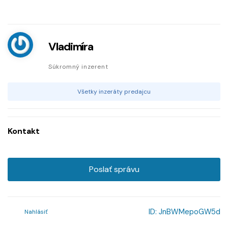
Vladimíra
Súkromný inzerent
Všetky inzeráty predajcu
Kontakt
Poslať správu
ID:
JnBWMepoGW5d
Nahlásiť