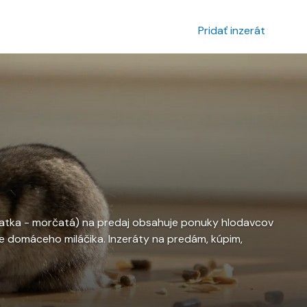
povanie inzerátu
Prihlásenie
Pridať inzerát
asiatka - morčatá) na predaj obsahuje ponuky hlodavcov
 domáceho miláčika. Inzeráty na predám, kúpim,