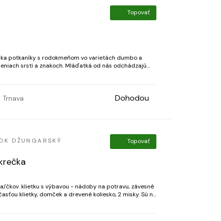
Topovať
úka potkaníky s rodokmeňom vo varietách dumbo a
akoch. Mláďatká od nás odchádzajú
knuté na ľudí, hladkanie, mojkanie, manipuláci...
Dohodou
Trnava
OK DŽUNGARSKÝ
Topovať
škrečka
a/čkov. klietku s výbavou - nádoby na potravu, závesné
časťou klietky, domček a drevené koliesko, 2 misky. Sú na
uálne. Rozmery: 35 x 23 cm, výš...