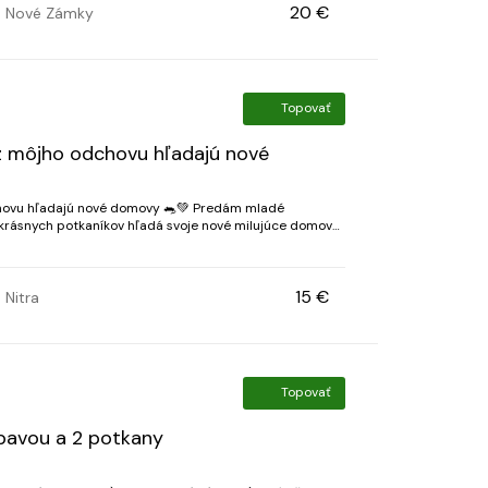
20 €
Nové Zámky
Topovať
z môjho odchovu hľadajú nové
hovu hľadajú nové domovy 🐀💚 Predám mladé
 krásnych potkaníkov hľadá svoje nové milujúce domovy.
é a starostlivo socializované potkaníky narodené 1...
15 €
Nitra
Topovať
bavou a 2 potkany