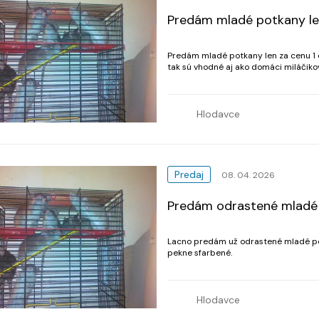
Predám mladé potkany len 
Predám mladé potkany len za cenu 1 e
tak sú vhodné aj ako domáci miláčiko
je len 50 centov.
Hlodavce
Predaj
08. 04. 2026
Predám odrastené mladé 
Lacno predám už odrastené mladé potka
pekne sfarbené.
Hlodavce