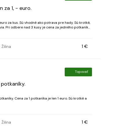
za 1, - euro.
uro za kus. Sú vhodné ako potrava pre hady. Sú krotké,
via. Pri odbere nad 3 kusy je cena za jedného potkaníka
1 €
Žilina
Topovať
potkaníky.
níky. Cena za 1 potkaníka je len 1 euro. Sú krotké a
1 €
Žilina