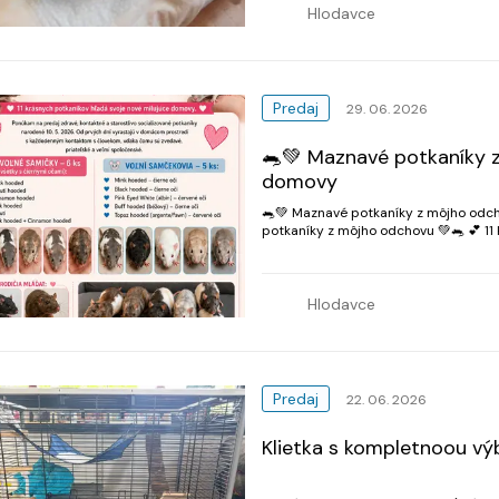
Hlodavce
Predaj
29. 06. 2026
🐀💚 Maznavé potkaníky 
domovy
🐀💚 Maznavé potkaníky z môjho odc
potkaníky z môjho odchovu 💚🐀 💕 11
💕 Ponúkam na predaj zdravé, kontaktn
Hlodavce
Predaj
22. 06. 2026
Klietka s kompletnoou vý