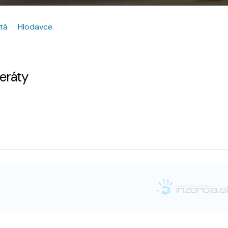
tá
Hlodavce
zeráty