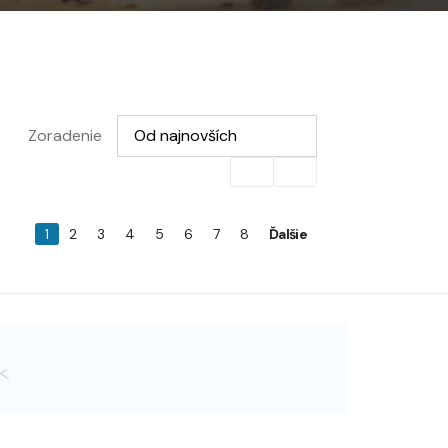
Vyberte možnosť
Zoradenie
Od najnovších
1
2
3
4
5
6
7
8
Ďalšie