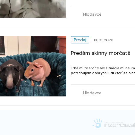
Hlodavce
Predaj
13. 01. 2026
Predám skinny morčatá
Trhá mi to srdce ale situácia mi neu
potrebujem dobrych ludi ktorí sa o n
na kvalitnych granuliach, cerstvej zel
Hlodavce