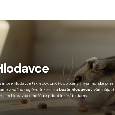
To
Hlodavce
zár pre hlodavce (škrečky, činčily, potkany, myši, morské pr
iamo z vášho regiónu. Inzercia a
bazár hlodavcov
vám nájdete
rujem hlodavca umožňuje pridať inzerát zdarma.