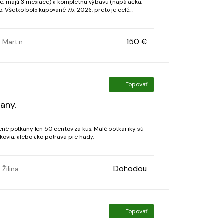
ne, majú 3 mesiace) a kompletnú výbavu (napájačka,
. Všetko bolo kupované 7.5. 2026, preto je celé
víja aj cena - 150 €
150 €
Martin
Topovať
any.
né potkany len 50 centov za kus. Malé potkaníky sú
kovia, alebo ako potrava pre hady.
Dohodou
Žilina
Topovať