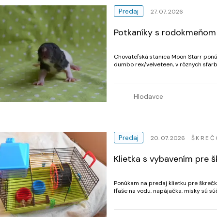
Predaj
27. 07. 2026
Potkaníky s rodokmeňom
Chovateľská stanica Moon Starr pon
dumbo rex/velveteen, v rôznych sfarbeniach srsti a zn
vždy riadne socializované, zdravé, zvy
Hlodavce
Predaj
20. 07. 2026
ŠKREČ
Klietka s vybavením pre 
Ponúkam na predaj klietku pre škrečk
fľaše na vodu, napájačka, misky sú sú
fotke, sú bez poškodenia. Fotky sú akt