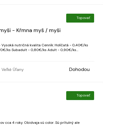
Topovať
 myši - Kŕmna myš / myši
kvalita Cenník: Holíčatá - 0,40€/ks
70€/ks Subadult - 0,80€/ks Adult - 0,90€/ks
(Minimálny odber 10 ks, pri väčšom odbere dohoda možná) Odber: - Osobný odber: Veľ...
Dohodou
Veľké Úľany
Topovať
 cca 4 roky. Obidvaja sú color. Sú prítulný ale