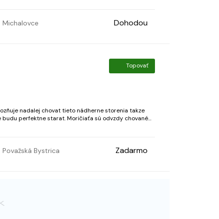
Dohodou
Michalovce
Topovať
mozñuje nadalej chovat tieto nádherne storenia takze
e budu perfektne starat. Moričiaťa sú odvzdy chované
eninke a kvalitnom senku a sú zvyknuté...
Zadarmo
Považská Bystrica