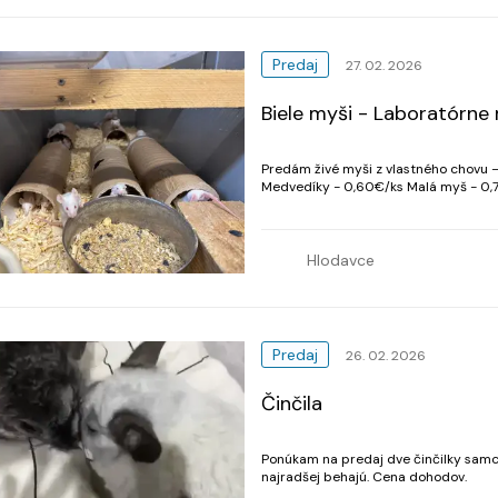
Predaj
27. 02. 2026
Biele myši - Laboratórne
Predám živé myši z vlastného chovu – Vysoká nutričná 
Medvedíky - 0,60€/ks Malá myš - 0,
Hlodavce
Predaj
26. 02. 2026
Činčila
Ponúkam na predaj dve činčilky samcov
najradšej behajú. Cena dohodov.