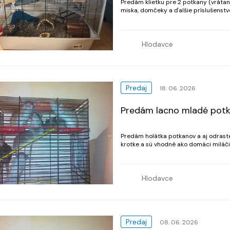
Predám klietku pre 2 potkany (vráta
miska, domčeky a ďalšie príslušenstvo
príslušenstvo ako nové. Od toho sa od
Hlodavce
Predaj
18. 06. 2026
Predám lacno mladé potk
Predám holátka potkanov a aj odraste
krotke a sú vhodné ako domáci miláči
Hlodavce
Predaj
08. 06. 2026