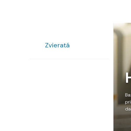
Zvieratá
Ba
pr
da