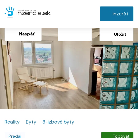
inzerát
Naspäť
Uložiť
Reality
Byty
3-izbové byty
Predaj
Topovať