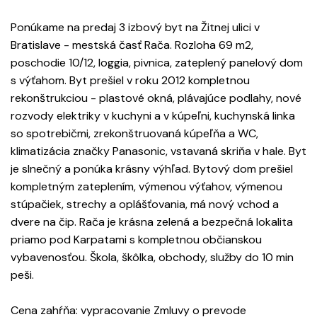
Ponúkame na predaj 3 izbový byt na Žitnej ulici v
Bratislave - mestská časť Rača. Rozloha 69 m2,
poschodie 10/12, loggia, pivnica, zateplený panelový dom
s výťahom. Byt prešiel v roku 2012 kompletnou
rekonštrukciou - plastové okná, plávajúce podlahy, nové
rozvody elektriky v kuchyni a v kúpeľni, kuchynská linka
so spotrebičmi, zrekonštruovaná kúpeľňa a WC,
klimatizácia značky Panasonic, vstavaná skriňa v hale. Byt
je slnečný a ponúka krásny výhľad. Bytový dom prešiel
kompletným zateplením, výmenou výťahov, výmenou
stúpačiek, strechy a oplášťovania, má nový vchod a
dvere na čip. Rača je krásna zelená a bezpečná lokalita
priamo pod Karpatami s kompletnou občianskou
vybavenosťou. Škola, škôlka, obchody, služby do 10 min
peši.
Cena zahŕňa: vypracovanie Zmluvy o prevode