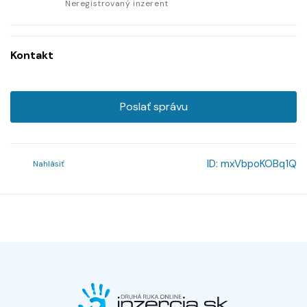
Neregistrovaný inzerent
Kontakt
Poslať správu
ID:
mxVbpoKOBq1Q
Nahlásiť