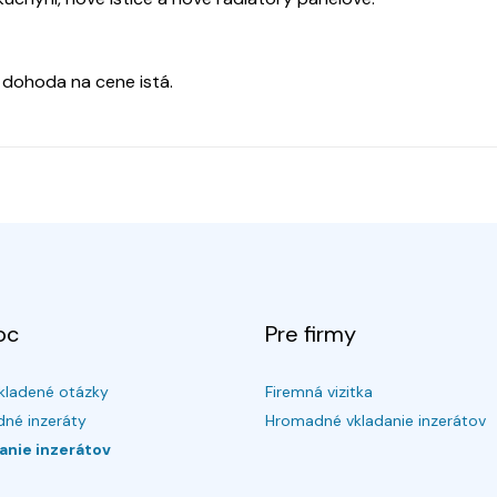
 dohoda na cene istá.
oc
Pre firmy
kladené otázky
Firemná vizitka
né inzeráty
Hromadné vkladanie inzerátov
anie inzerátov