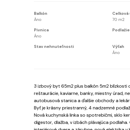
Balkón
Celková 
Áno
70
m2
Pivnica
Podlažie
Áno
Stav nehnuteľnosti
Výťah
Áno
3 izbový byt 65m2 plus balkón 5m2 blízkosti
reštaurácie, kaviarne, banky, miestny úrad, nem
autobusová stanica a ďalšie obchody a lekár
Byť je krásny priestranný, 4 nadzemné podlaž
Nová kuchynská linka so spotrebičmi, sklo ker
digestor, dlažba, v izbách plávajúca podlah
interiérové dvere a zárubne, nová elektrika v 