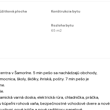
úžitková plocha
Konštrukcia bytu
Rozloha bytu
65
m2
 centra v Šamoríne. 5 min pešo sa nachádzajú obchody,
ocnica, školy, škôlky, ihriská, pošty. 7 min pešo je
ne.
ie.
amická varná doska, elektrická rúra, chladnička, práčka,
a. v kúpeľni rohová vaňa, bezpečnostné vchodové dvere a nové
kuchyni, nové ističe a nové radiátory panelové.