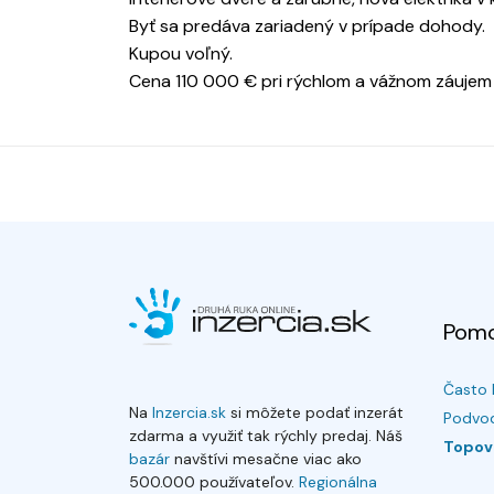
Byť sa predáva zariadený v prípade dohody.
Kupou voľný.
Cena 110 000 € pri rýchlom a vážnom záujem
Pom
Často 
Na
Inzercia.sk
si môžete podať inzerát
Podvod
zdarma a využiť tak rýchly predaj. Náš
Topov
bazár
navštívi mesačne viac ako
500.000 používateľov.
Regionálna