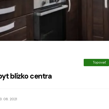
Topovať
yt blízko centra
3. 08. 2021