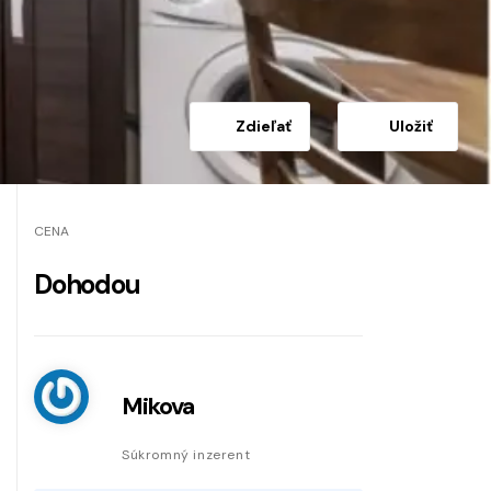
Zdieľať
Uložiť
CENA
Dohodou
Mikova
Súkromný inzerent