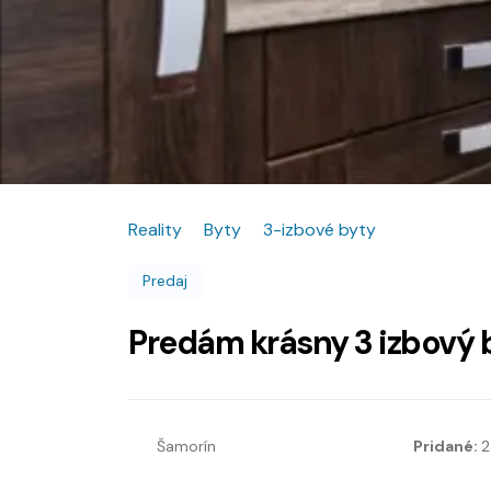
Reality
Byty
3-izbové byty
Predaj
Predám krásny 3 izbový b
Šamorín
Pridané:
2