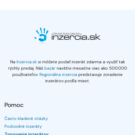
Na
Inzercia.sk
si môžete podať inzerát zdarma a využiť tak
rýchly predaj. Náš
bazár
navštívi mesačne viac ako 500.000
používateľov.
Regionálna inzercia
predstavuje zoradenie
inzerátov podľa miest.
Pomoc
Často kladené otázky
Podvodné inzeráty
Topovanie inzerátov