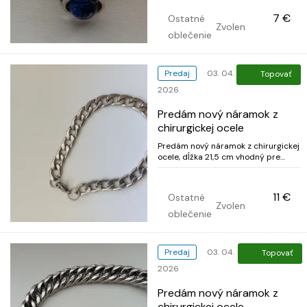
7 €
Ostatné
Zvolen
oblečenie
Predaj
03. 04.
Topovať
2026
Predám nový náramok z
chirurgickej ocele
Predám nový náramok z chirurgickej
ocele, dĺžka 21,5 cm vhodný pre
dámy aj pánov, cena 11€, telefon
0915153080
11 €
Ostatné
Zvolen
oblečenie
Predaj
03. 04.
Topovať
2026
Predám nový náramok z
chirurgickej ocele