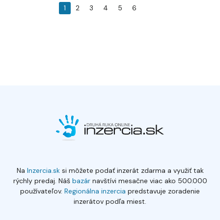
1
2
3
4
5
6
Na
Inzercia.sk
si môžete podať inzerát zdarma a využiť tak
rýchly predaj. Náš
bazár
navštívi mesačne viac ako 500.000
používateľov.
Regionálna inzercia
predstavuje zoradenie
inzerátov podľa miest.