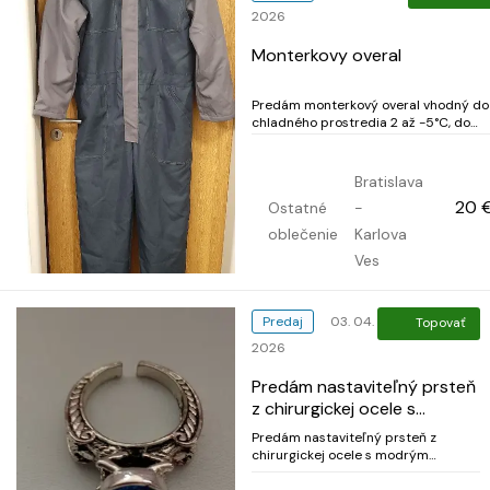
2026
Monterkovy overal
Predám monterkový overal vhodný do
chladného prostredia 2 až -5°C, do
mrznúceho prostredia do -25°C. Reflexné
pruhy, priedušná textília, flisom lemo
golier. Elastická zadná časť, pletené
Bratislava
manžety, zapínanie na zips prekryté
20 
Ostatné
-
suchým zipsom. Materiál pr...
oblečenie
Karlova
Ves
Predaj
03. 04.
Topovať
2026
Predám nastaviteľný prsteň
z chirurgickej ocele s
modrým kameňom
Predám nastaviteľný prsteň z
chirurgickej ocele s modrým
kameňom, vhodný pre dámy, cena
7€, kontakt. 0915153080