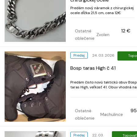
Predám nový náramok z chirurgickej
ocele dĺžka 21,5 cm, cena 12€
12 €
Ostatné
Zvolen
oblečenie
Predaj
24. 03. 2026
Topo
Bosp taras High č 41
Predám čisto novú taktickú obuv Bosp
taras High, veľkosť 41. Obuv vhodná na
celoročné použitie. Ideálne pre využiti
náročných podmienkach. Najvýznamnejším
prvkom je elastická konštrukcia, ktorá
priľahne k chodidlu a drží ho na mieste
95
Ostatné
Okrem elastický...
Machulince
oblečenie
Predaj
22. 03.
Topovať