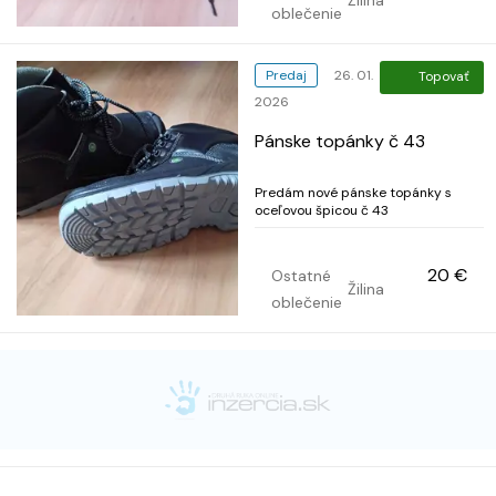
Žilina
oblečenie
Predaj
26. 01.
Topovať
2026
Pánske topánky č 43
Predám nové pánske topánky s
oceľovou špicou č 43
20 €
Ostatné
Žilina
oblečenie