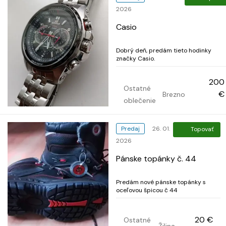
2026
Casio
Dobrý deň, predám tieto hodinky
značky Casio.
200
Ostatné
€
Brezno
oblečenie
Predaj
26. 01.
Topovať
2026
Pánske topánky č. 44
Predám nové pánske topánky s
oceľovou špicou č 44
20 €
Ostatné