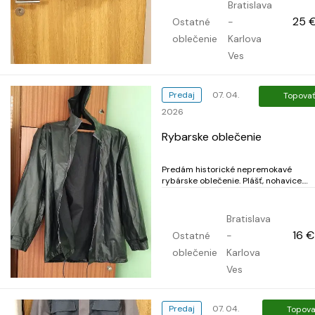
Bratislava
25 
Ostatné
-
oblečenie
Karlova
Ves
Predaj
07. 04.
Topova
2026
Rybarske oblečenie
Predám historické nepremokavé
rybárske oblečenie. Plášť, nohavice.
Veľkosť na fotke. Plášť 8 eur Nohavice 8
eur
Bratislava
16 €
Ostatné
-
oblečenie
Karlova
Ves
Predaj
07. 04.
Topova