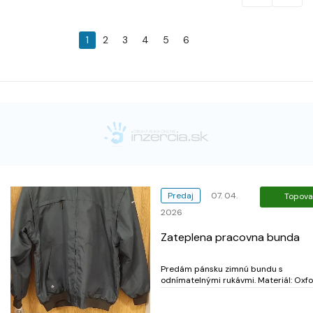
1
2
3
4
5
6
Predaj
07. 04.
Topova
2026
Zateplena pracovna bunda
Predám pánsku zimnú bundu s
odnímatelnými rukávmi. Materiál: Oxford
polyester povrstvený Podšívka: Polyes
polar fleece Veľkosť: XXL